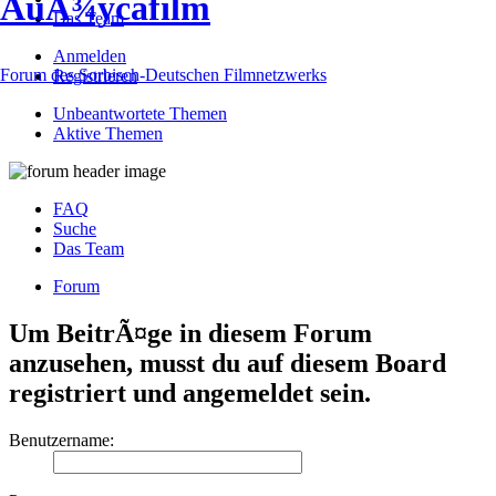
ÅuÅ¾ycafilm
Das Team
Anmelden
Forum des Sorbisch-Deutschen Filmnetzwerks
Registrieren
Unbeantwortete Themen
Aktive Themen
FAQ
Suche
Das Team
Forum
Um BeitrÃ¤ge in diesem Forum
anzusehen, musst du auf diesem Board
registriert und angemeldet sein.
Benutzername: