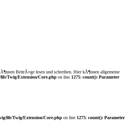
 kÃ¶nnen BeitrÃ¤ge lesen und schreiben. Hier kÃ¶nnen allgemeine
lib/Twig/Extension/Core.php
on line
1275
:
count(): Parameter
ig/lib/Twig/Extension/Core.php
on line
1275
:
count(): Parameter