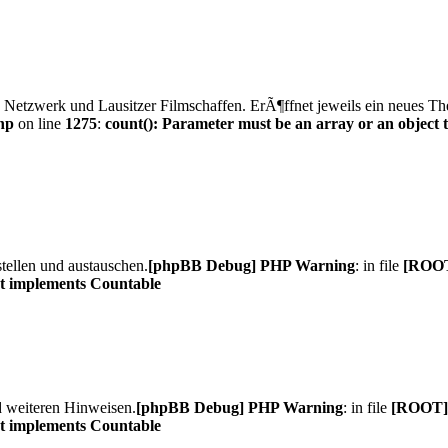
s Netzwerk und Lausitzer Filmschaffen. ErÃ¶ffnet jeweils ein neues 
hp
on line
1275
:
count(): Parameter must be an array or an object
stellen und austauschen.
[phpBB Debug] PHP Warning
: in file
[ROOT]
at implements Countable
d weiteren Hinweisen.
[phpBB Debug] PHP Warning
: in file
[ROOT]/
at implements Countable