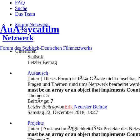
FAQ
Suche
Das Team
Forum
Netzwerk
ÅuÅ¾ycafilm
Netzwerk
Forum des Sorbisch-Deutschen Filmnetzwerks
Unterforen
Statistik
Letzter Beitrag
Austausch
[Intern] Dieses Forum ist fÃ¼r GÃ¤ste nicht einsehbar
Fragen und Themen rund ums Netzwerk bearbeitet werd
must be an array or an object that implements Count
Themen:
5
BeitrÃ¤ge:
7
Letzter Beitrag
von
Erik
Neuester Beitrag
Samstag 22. Dezember 2018, 18:47
Projekte
[Intern] AustauschmÃ¶glichkeit fÃ¼r Projekte des Netz
must be an array or an object that implements Count
Themen:
7