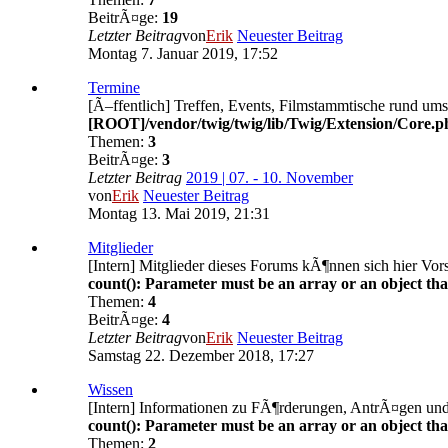
BeitrÃ¤ge:
19
Letzter Beitrag
von
Erik
Neuester Beitrag
Montag 7. Januar 2019, 17:52
Termine
[Ã–ffentlich] Treffen, Events, Filmstammtische rund um
[ROOT]/vendor/twig/twig/lib/Twig/Extension/Core.p
Themen:
3
BeitrÃ¤ge:
3
Letzter Beitrag
2019 | 07. - 10. November
von
Erik
Neuester Beitrag
Montag 13. Mai 2019, 21:31
Mitglieder
[Intern] Mitglieder dieses Forums kÃ¶nnen sich hier Vor
count(): Parameter must be an array or an object th
Themen:
4
BeitrÃ¤ge:
4
Letzter Beitrag
von
Erik
Neuester Beitrag
Samstag 22. Dezember 2018, 17:27
Wissen
[Intern] Informationen zu FÃ¶rderungen, AntrÃ¤gen un
count(): Parameter must be an array or an object th
Themen:
2