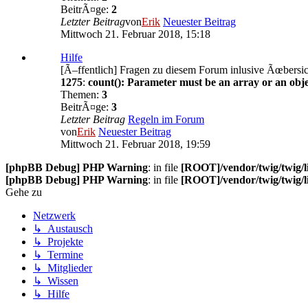
BeitrÃ¤ge:
2
Letzter Beitrag
von
Erik
Neuester Beitrag
Mittwoch 21. Februar 2018, 15:18
Hilfe
[Ã–ffentlich] Fragen zu diesem Forum inlusive Ãœbersic
1275
:
count(): Parameter must be an array or an obj
Themen:
3
BeitrÃ¤ge:
3
Letzter Beitrag
Regeln im Forum
von
Erik
Neuester Beitrag
Mittwoch 21. Februar 2018, 19:59
[phpBB Debug] PHP Warning
: in file
[ROOT]/vendor/twig/twig/l
[phpBB Debug] PHP Warning
: in file
[ROOT]/vendor/twig/twig/l
Gehe zu
Netzwerk
↳ Austausch
↳ Projekte
↳ Termine
↳ Mitglieder
↳ Wissen
↳ Hilfe