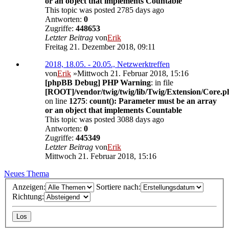
or an object that implements Countable
This topic was posted 2785 days ago
Antworten:
0
Zugriffe:
448653
Letzter Beitrag
von
Erik
Freitag 21. Dezember 2018, 09:11
2018, 18.05. - 20.05., Netzwerktreffen
von
Erik
»Mittwoch 21. Februar 2018, 15:16
[phpBB Debug] PHP Warning
: in file
[ROOT]/vendor/twig/twig/lib/Twig/Extension/Core.p
on line
1275
:
count(): Parameter must be an array
or an object that implements Countable
This topic was posted 3088 days ago
Antworten:
0
Zugriffe:
445349
Letzter Beitrag
von
Erik
Mittwoch 21. Februar 2018, 15:16
Neues Thema
Anzeigen:
Sortiere nach:
Richtung: