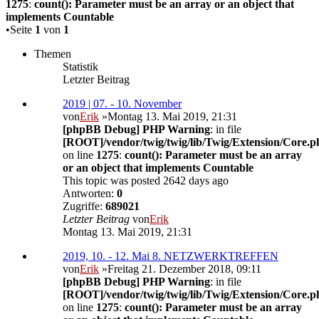
1275
:
count(): Parameter must be an array or an object that
implements Countable
•Seite
1
von
1
Themen
Statistik
Letzter Beitrag
2019 | 07. - 10. November
von
Erik
»Montag 13. Mai 2019, 21:31
[phpBB Debug] PHP Warning
: in file
[ROOT]/vendor/twig/twig/lib/Twig/Extension/Core.p
on line
1275
:
count(): Parameter must be an array
or an object that implements Countable
This topic was posted 2642 days ago
Antworten:
0
Zugriffe:
689021
Letzter Beitrag
von
Erik
Montag 13. Mai 2019, 21:31
2019, 10. - 12. Mai 8. NETZWERKTREFFEN
von
Erik
»Freitag 21. Dezember 2018, 09:11
[phpBB Debug] PHP Warning
: in file
[ROOT]/vendor/twig/twig/lib/Twig/Extension/Core.p
on line
1275
:
count(): Parameter must be an array