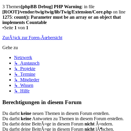
3 Themen
[phpBB Debug] PHP Warning
: in file
[ROOT]/vendor/twig/twig/lib/Twig/Extension/Core.php
on line
1275
:
count(): Parameter must be an array or an object that
implements Countable
•Seite
1
von
1
ZurÃ¼ck zur Foren-Ãœbersicht
Gehe zu
Netzwerk
↳ Austausch
↳ Projekte
↳ Termine
↳ Mitglieder
↳ Wissen
↳ Hilfe
Berechtigungen in diesem Forum
Du darfst
keine
neuen Themen in diesem Forum erstellen.
Du darfst
keine
Antworten zu Themen in diesem Forum erstellen.
Du darfst deine BeitrÃ¤ge in diesem Forum
nicht
Ã¤ndern.
Du darfst deine BeitrÃ¤ge in diesem Forum
nicht
lÃ¶schen.