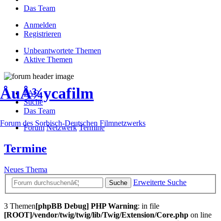
Das Team
Anmelden
Registrieren
Unbeantwortete Themen
Aktive Themen
ÅuÅ¾ycafilm
FAQ
Suche
Das Team
Forum des Sorbisch-Deutschen Filmnetzwerks
Forum
Netzwerk
Termine
Termine
Neues Thema
Erweiterte Suche
Suche
3 Themen
[phpBB Debug] PHP Warning
: in file
[ROOT]/vendor/twig/twig/lib/Twig/Extension/Core.php
on line