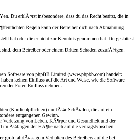
ÃŸen. Du erklÃ¤rst insbesondere, dass du das Recht besitzt, die in
ffentlichten Regeln kann der Betreiber dich nach Abmahnung
ellt hat oder die er nicht zur Kenntnis genommen hat. Du gestattest
t sind, dem Betreiber oder einem Dritten Schaden zuzufÃ¼gen.
Foren-Software von phpBB Limited (www.phpbb.com) handelt;
aben keinen Einfluss auf die Art und Weise, wie die Software
fremder Foren Einfluss nehmen.
hten (Kardinalpflichten) nur fÃ¼r SchÃ¤den, die auf ein
esondere entgangenen Gewinn.
er Verletzung von Leben, KÃ¶rper und Gesundheit und der
und im Ã¼brigen der HÃ¶he nach auf die vertragstypischen
grob fahrlÃ¤ssigem Verhalten des Betreibers auf die bei