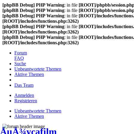
[phpBB Debug] PHP Warning
: in file
[ROOT]/phpbb/session.ph
[phpBB Debug] PHP Warning
: in file
[ROOT]/phpbb/session.ph
[phpBB Debug] PHP Warning
: in file
[ROOT]/includes/functions
[ROOT]/includes/functions.php:3262)
[phpBB Debug] PHP Warning
: in file
[ROOT]/includes/functions
[ROOT]/includes/functions.php:3262)
[phpBB Debug] PHP Warning
: in file
[ROOT]/includes/functions
[ROOT]/includes/functions.php:3262)
Forum
FAQ
Suche
Unbeantwortete Themen
Aktive Themen
Das Team
Anmelden
Registrieren
Unbeantwortete Themen
Aktive Themen
ÅuÅ¾ycafilm