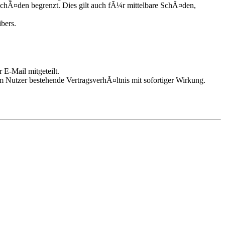
chÃ¤den begrenzt. Dies gilt auch fÃ¼r mittelbare SchÃ¤den,
bers.
 E-Mail mitgeteilt.
m Nutzer bestehende VertragsverhÃ¤ltnis mit sofortiger Wirkung.