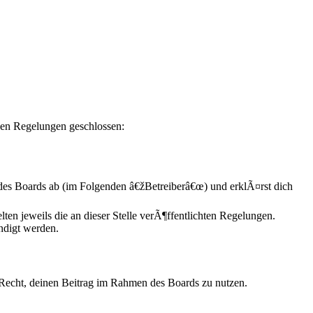
den Regelungen geschlossen:
es Boards ab (im Folgenden â€žBetreiberâ€œ) und erklÃ¤rst dich
ten jeweils die an dieser Stelle verÃ¶ffentlichten Regelungen.
ndigt werden.
s Recht, deinen Beitrag im Rahmen des Boards zu nutzen.