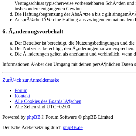
Vertragsschluss typischerweise vorhersehbaren SchÃ¤den und 
insbesondere entgangenen Gewinn.
Die Haftungsbegrenzung der AbsÃ¤tze a bis c gilt sinngemÃ¤Ã
AnsprÃ¼che fÃ¼r eine Haftung aus zwingendem nationalem R
6. Ã„nderungsvorbehalt
Der Betreiber ist berechtigt, die Nutzungsbedingungen und die
Der Nutzer ist berechtigt, den Ã„nderungen zu widersprechen. 
Die Ã„nderungen gelten als anerkannt und verbindlich, wenn 
Informationen Ã¼ber den Umgang mit deinen persÃ¶nlichen Daten sind
ZurÃ¼ck zur Anmeldemaske
Forum
Kontakt
Alle Cookies des Boards lÃ¶schen
Alle Zeiten sind
UTC+02:00
Powered by
phpBB
® Forum Software © phpBB Limited
Deutsche Ãœbersetzung durch
phpBB.de