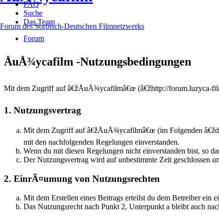
FAQ
Suche
Das Team
Forum des Sorbisch-Deutschen Filmnetzwerks
Forum
ÅuÅ¾ycafilm -Nutzungsbedingungen
Mit dem Zugriff auf â€žÅuÅ¾ycafilmâ€œ (â€žhttp://forum.luzyca-fil
1. Nutzungsvertrag
Mit dem Zugriff auf â€žÅuÅ¾ycafilmâ€œ (im Folgenden â€žda
mit den nachfolgenden Regelungen einverstanden.
Wenn du mit diesen Regelungen nicht einverstanden bist, so dar
Der Nutzungsvertrag wird auf unbestimmte Zeit geschlossen un
2. EinrÃ¤umung von Nutzungsrechten
Mit dem Erstellen eines Beitrags erteilst du dem Betreiber ei
Das Nutzungsrecht nach Punkt 2, Unterpunkt a bleibt auch n