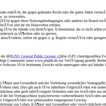
nhalte enthÃ¤lt, die gegen geltendes Recht oder die guten Sitten versto
zw. zu verwenden.
Ã¶ÃŸen gegen diese Nutzungsbedingungen oder anderer im Board verÃ¶
lieÃŸen und dir ein Hausverbot erteilen.
 fÃ¼r die Inhalte von BeitrÃ¤gen Ã¼bernimmt, die er nicht selbst erst
ederzeit zu lÃ¶schen oder zu sperren.
e abzuÃ¤ndern, sofern sie gegen o. g. Regeln verstoÃŸen oder geeigne
 der â€ž
GNU General Public License v2
â€œ (GPL) bereitgestellten 
chige Community unter www.phpbb.de zur VerfÃ¼gung gestellt. Beide h
 Software fÃ¼r bestimmte Zwecke nicht untersagen oder auf Inhalte 
KÃ¶rper und Gesundheit und der Verletzung wesentlicher Vertragspflic
Ã¼hren sind. Dies gilt auch fÃ¼r mittelbare FolgeschÃ¤den wie insb
zlichem oder grob fahrlÃ¤ssigem Verhalten oder bei SchÃ¤den aus d
 auf die bei Vertragsschluss typischerweise vorhersehbaren SchÃ¤den 
bare FolgeschÃ¤den wie insbesondere entgangenen Gewinn.
etzung von Leben, KÃ¶rper und Gesundheit oder vorsÃ¤tzlichem oder 