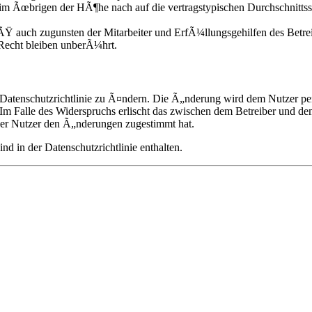
im Ãœbrigen der HÃ¶he nach auf die vertragstypischen Durchschnittss
Ÿ auch zugunsten der Mitarbeiter und ErfÃ¼llungsgehilfen des Betrei
echt bleiben unberÃ¼hrt.
 Datenschutzrichtlinie zu Ã¤ndern. Die Ã„nderung wird dem Nutzer per
Im Falle des Widerspruchs erlischt das zwischen dem Betreiber und de
der Nutzer den Ã„nderungen zugestimmt hat.
 in der Datenschutzrichtlinie enthalten.