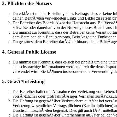
3. Pflichten des Nutzers
Du erklÃ¤rst mit der Erstellung eines Beitrags, dass er keine I
deinen BeitrÃ¤gen verwendeten Links und Bilder zu setzen b
Der Betreiber des Boards Ã¼bt das Hausrecht aus. Bei Verst
zeitweise oder dauerhaft von der Nutzung dieses Boards aussch
Du nimmst zur Kenntnis, dass der Betreiber keine Verantwortung
dem Betreiber, dein Benutzerkonto, BeitrÃ¤ge und Funktionen j
Du gestattest dem Betreiber darÃ¼ber hinaus, deine BeitrÃ¤g
4. General Public License
Du nimmst zur Kenntnis, dass es sich bei phpBB um eine unter
deutschsprachige Informationen werden durch die deutschspra
verwendet wird. Sie kÃ¶nnen insbesondere die Verwendung der
5. GewÃ¤hrleistung
Der Betreiber haftet mit Ausnahme der Verletzung von Leben, 
vorsÃ¤tzliches oder grob fahrlÃ¤ssiges Verhalten zurÃ¼ckzuf
Die Haftung ist gegenÃ¼ber Verbrauchern auÃŸer bei vorsÃ¤t
Verletzung wesentlicher Vertragspflichten (Kardinalpflichten)
DurchschnittsschÃ¤den begrenzt. Dies gilt auch fÃ¼r mittel
Die Haftung ist gegenÃ¼ber Unternehmern auÃŸer bei der Verl