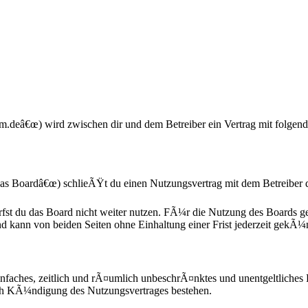
m.deâ€œ) wird zwischen dir und dem Betreiber ein Vertrag mit folgen
s Boardâ€œ) schlieÃŸt du einen Nutzungsvertrag mit dem Betreiber d
fst du das Board nicht weiter nutzen. FÃ¼r die Nutzung des Boards gel
d kann von beiden Seiten ohne Einhaltung einer Frist jederzeit gekÃ¼
n einfaches, zeitlich und rÃ¤umlich unbeschrÃ¤nktes und unentgeltliche
ach KÃ¼ndigung des Nutzungsvertrages bestehen.