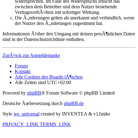
widersprechen. Im Falle des Widerspruchs erlischt das
zwischen dem Betreiber und dem Nutzer bestehende
VertragsverhÃ¤ltnis mit sofortiger Wirkung.
Die Ã„nderungen gelten als anerkannt und verbindlich, wenn
der Nutzer den Ã„nderungen zugestimmt hat.
Informationen Ã¼ber den Umgang mit deinen persÃ¶nlichen Daten
sind in der Datenschutzrichtlinie enthalten.
ZurÃ¼ck zur Anmeldemaske
Forum
Kontakt
Alle Cookies des Boards lÃ¶schen
Alle Zeiten sind
UTC+02:00
Powered by
phpBB
® Forum Software © phpBB Limited
Deutsche Ãœbersetzung durch
phpBB.de
Style
we_universal
created by INVENTEA & v12mike
PRIVACY_LINK
TERMS_LINK