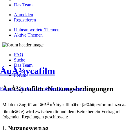
Das Team
Anmelden
Registrieren
Unbeantwortete Themen
Aktive Themen
FAQ
Suche
Das Team
ÅuÅ¾ycafilm
Forum
ÅuÅ¾ycafilm -Nutzungsbedingungen
Forum des Sorbisch-Deutschen Filmnetzwerks
Mit dem Zugriff auf â€žÅuÅ¾ycafilmâ€œ (â€žhttp://forum.luzyca-
film.deâ€œ) wird zwischen dir und dem Betreiber ein Vertrag mit
folgenden Regelungen geschlossen:
1. Nutzungsvertrag