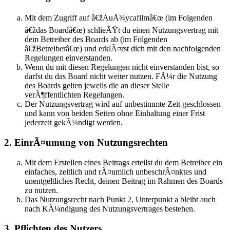
Mit dem Zugriff auf â€žÅuÅ¾ycafilmâ€œ (im Folgenden
â€ždas Boardâ€œ) schlieÃŸt du einen Nutzungsvertrag mit
dem Betreiber des Boards ab (im Folgenden
â€žBetreiberâ€œ) und erklÃ¤rst dich mit den nachfolgenden
Regelungen einverstanden.
Wenn du mit diesen Regelungen nicht einverstanden bist, so
darfst du das Board nicht weiter nutzen. FÃ¼r die Nutzung
des Boards gelten jeweils die an dieser Stelle
verÃ¶ffentlichten Regelungen.
Der Nutzungsvertrag wird auf unbestimmte Zeit geschlossen
und kann von beiden Seiten ohne Einhaltung einer Frist
jederzeit gekÃ¼ndigt werden.
2. EinrÃ¤umung von Nutzungsrechten
Mit dem Erstellen eines Beitrags erteilst du dem Betreiber ein
einfaches, zeitlich und rÃ¤umlich unbeschrÃ¤nktes und
unentgeltliches Recht, deinen Beitrag im Rahmen des Boards
zu nutzen.
Das Nutzungsrecht nach Punkt 2, Unterpunkt a bleibt auch
nach KÃ¼ndigung des Nutzungsvertrages bestehen.
3. Pflichten des Nutzers