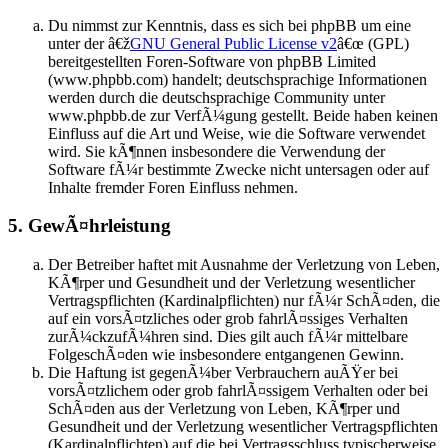
Du nimmst zur Kenntnis, dass es sich bei phpBB um eine
unter der â€ž
GNU General Public License v2
â€œ (GPL)
bereitgestellten Foren-Software von phpBB Limited
(www.phpbb.com) handelt; deutschsprachige Informationen
werden durch die deutschsprachige Community unter
www.phpbb.de zur VerfÃ¼gung gestellt. Beide haben keinen
Einfluss auf die Art und Weise, wie die Software verwendet
wird. Sie kÃ¶nnen insbesondere die Verwendung der
Software fÃ¼r bestimmte Zwecke nicht untersagen oder auf
Inhalte fremder Foren Einfluss nehmen.
5. GewÃ¤hrleistung
Der Betreiber haftet mit Ausnahme der Verletzung von Leben,
KÃ¶rper und Gesundheit und der Verletzung wesentlicher
Vertragspflichten (Kardinalpflichten) nur fÃ¼r SchÃ¤den, die
auf ein vorsÃ¤tzliches oder grob fahrlÃ¤ssiges Verhalten
zurÃ¼ckzufÃ¼hren sind. Dies gilt auch fÃ¼r mittelbare
FolgeschÃ¤den wie insbesondere entgangenen Gewinn.
Die Haftung ist gegenÃ¼ber Verbrauchern auÃŸer bei
vorsÃ¤tzlichem oder grob fahrlÃ¤ssigem Verhalten oder bei
SchÃ¤den aus der Verletzung von Leben, KÃ¶rper und
Gesundheit und der Verletzung wesentlicher Vertragspflichten
(Kardinalpflichten) auf die bei Vertragsschluss typischerweise