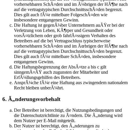
vorhersehbaren SchÃ¤den und im Ã¼brigen der HÃ¶he nach
auf die vertragstypischen DurchschnittsschÃ¤den begrenzt.
Dies gilt auch fÃ¼r mittelbare FolgeschÃ¤den wie
insbesondere entgangenen Gewinn.
Die Haftung ist gegenÃ¼ber Unternehmern auÃŸer bei der
Verletzung von Leben, KÃ¶rper und Gesundheit oder
vorsÃ¤tzlichem oder grob fahrlÃ¤ssigem Verhalten des
Betreibers auf die bei Vertragsschluss typischerweise
vorhersehbaren SchÃ¤den und im Ãœbrigen der HÃ¶he nach
auf die vertragstypischen DurchschnittsschÃ¤den begrenzt.
Dies gilt auch fÃ¼r mittelbare SchÃ¤den, insbesondere
entgangenen Gewinn.
Die Haftungsbegrenzung der AbsÃ¤tze a bis c gilt
sinngemÃ¤ÃŸ auch zugunsten der Mitarbeiter und
ErfÃ¼llungsgehilfen des Betreibers.
AnsprÃ¼che fÃ¼r eine Haftung aus zwingendem nationalem
Recht bleiben unberÃ¼hrt.
6. Ã„nderungsvorbehalt
Der Betreiber ist berechtigt, die Nutzungsbedingungen und
die Datenschutzrichtlinie zu Ã¤ndern. Die Ã„nderung wird
dem Nutzer per E-Mail mitgeteilt.
Der Nutzer ist berechtigt, den Ã„nderungen zu