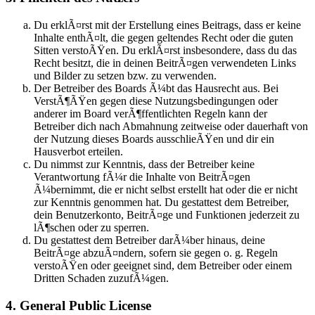
Du erklÃ¤rst mit der Erstellung eines Beitrags, dass er keine
Inhalte enthÃ¤lt, die gegen geltendes Recht oder die guten
Sitten verstoÃŸen. Du erklÃ¤rst insbesondere, dass du das
Recht besitzt, die in deinen BeitrÃ¤gen verwendeten Links
und Bilder zu setzen bzw. zu verwenden.
Der Betreiber des Boards Ã¼bt das Hausrecht aus. Bei
VerstÃ¶ÃŸen gegen diese Nutzungsbedingungen oder
anderer im Board verÃ¶ffentlichten Regeln kann der
Betreiber dich nach Abmahnung zeitweise oder dauerhaft von
der Nutzung dieses Boards ausschlieÃŸen und dir ein
Hausverbot erteilen.
Du nimmst zur Kenntnis, dass der Betreiber keine
Verantwortung fÃ¼r die Inhalte von BeitrÃ¤gen
Ã¼bernimmt, die er nicht selbst erstellt hat oder die er nicht
zur Kenntnis genommen hat. Du gestattest dem Betreiber,
dein Benutzerkonto, BeitrÃ¤ge und Funktionen jederzeit zu
lÃ¶schen oder zu sperren.
Du gestattest dem Betreiber darÃ¼ber hinaus, deine
BeitrÃ¤ge abzuÃ¤ndern, sofern sie gegen o. g. Regeln
verstoÃŸen oder geeignet sind, dem Betreiber oder einem
Dritten Schaden zuzufÃ¼gen.
4. General Public License