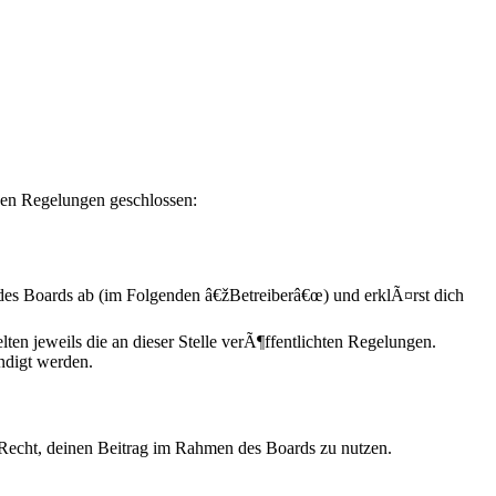
den Regelungen geschlossen:
es Boards ab (im Folgenden â€žBetreiberâ€œ) und erklÃ¤rst dich
ten jeweils die an dieser Stelle verÃ¶ffentlichten Regelungen.
ndigt werden.
s Recht, deinen Beitrag im Rahmen des Boards zu nutzen.