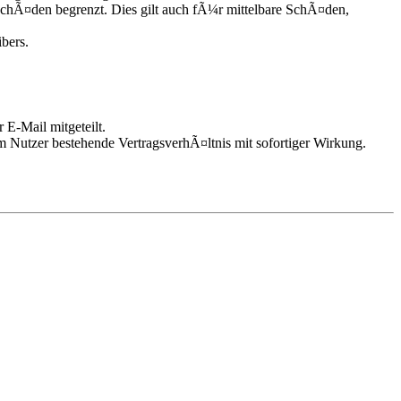
chÃ¤den begrenzt. Dies gilt auch fÃ¼r mittelbare SchÃ¤den,
bers.
 E-Mail mitgeteilt.
m Nutzer bestehende VertragsverhÃ¤ltnis mit sofortiger Wirkung.