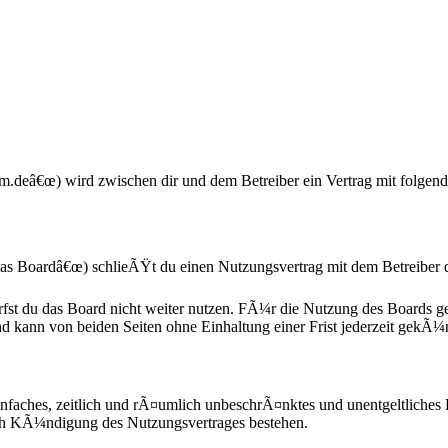
m.deâ€œ) wird zwischen dir und dem Betreiber ein Vertrag mit folgen
s Boardâ€œ) schlieÃŸt du einen Nutzungsvertrag mit dem Betreiber d
fst du das Board nicht weiter nutzen. FÃ¼r die Nutzung des Boards gel
d kann von beiden Seiten ohne Einhaltung einer Frist jederzeit gekÃ¼
n einfaches, zeitlich und rÃ¤umlich unbeschrÃ¤nktes und unentgeltliche
ach KÃ¼ndigung des Nutzungsvertrages bestehen.