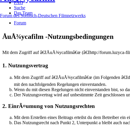
FAQ
Suche
Das Team
Forum des Sorbisch-Deutschen Filmnetzwerks
Forum
ÅuÅ¾ycafilm -Nutzungsbedingungen
Mit dem Zugriff auf â€žÅuÅ¾ycafilmâ€œ (â€žhttp://forum.luzyca-fil
1. Nutzungsvertrag
Mit dem Zugriff auf â€žÅuÅ¾ycafilmâ€œ (im Folgenden â€žda
mit den nachfolgenden Regelungen einverstanden.
Wenn du mit diesen Regelungen nicht einverstanden bist, so dar
Der Nutzungsvertrag wird auf unbestimmte Zeit geschlossen un
2. EinrÃ¤umung von Nutzungsrechten
Mit dem Erstellen eines Beitrags erteilst du dem Betreiber ei
Das Nutzungsrecht nach Punkt 2, Unterpunkt a bleibt auch n