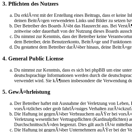
3. Pflichten des Nutzers
Du erklÃ¤rst mit der Erstellung eines Beitrags, dass er keine I
deinen BeitrÃ¤gen verwendeten Links und Bilder zu setzen b
Der Betreiber des Boards Ã¼bt das Hausrecht aus. Bei Verst
zeitweise oder dauerhaft von der Nutzung dieses Boards aussch
Du nimmst zur Kenntnis, dass der Betreiber keine Verantwortung
dem Betreiber, dein Benutzerkonto, BeitrÃ¤ge und Funktionen j
Du gestattest dem Betreiber darÃ¼ber hinaus, deine BeitrÃ¤g
4. General Public License
Du nimmst zur Kenntnis, dass es sich bei phpBB um eine unter
deutschsprachige Informationen werden durch die deutschspra
verwendet wird. Sie kÃ¶nnen insbesondere die Verwendung der
5. GewÃ¤hrleistung
Der Betreiber haftet mit Ausnahme der Verletzung von Leben, 
vorsÃ¤tzliches oder grob fahrlÃ¤ssiges Verhalten zurÃ¼ckzuf
Die Haftung ist gegenÃ¼ber Verbrauchern auÃŸer bei vorsÃ¤t
Verletzung wesentlicher Vertragspflichten (Kardinalpflichten)
DurchschnittsschÃ¤den begrenzt. Dies gilt auch fÃ¼r mittel
Die Haftung ist gegenÃ¼ber Unternehmern auÃŸer bei der Verl