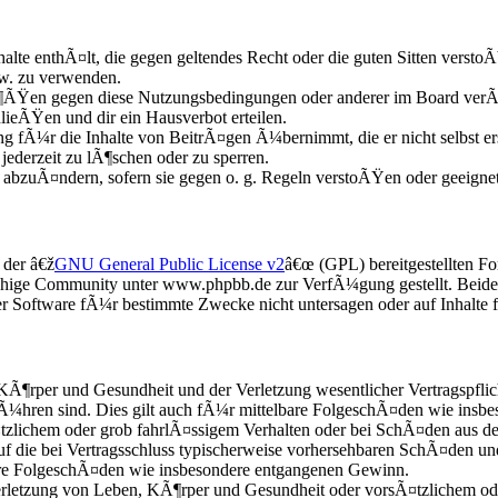
nhalte enthÃ¤lt, die gegen geltendes Recht oder die guten Sitten versto
zw. zu verwenden.
Ã¶ÃŸen gegen diese Nutzungsbedingungen oder anderer im Board verÃ¶
lieÃŸen und dir ein Hausverbot erteilen.
 fÃ¼r die Inhalte von BeitrÃ¤gen Ã¼bernimmt, die er nicht selbst erst
ederzeit zu lÃ¶schen oder zu sperren.
e abzuÃ¤ndern, sofern sie gegen o. g. Regeln verstoÃŸen oder geeigne
 der â€ž
GNU General Public License v2
â€œ (GPL) bereitgestellten 
chige Community unter www.phpbb.de zur VerfÃ¼gung gestellt. Beide h
 Software fÃ¼r bestimmte Zwecke nicht untersagen oder auf Inhalte 
KÃ¶rper und Gesundheit und der Verletzung wesentlicher Vertragspflic
Ã¼hren sind. Dies gilt auch fÃ¼r mittelbare FolgeschÃ¤den wie insb
zlichem oder grob fahrlÃ¤ssigem Verhalten oder bei SchÃ¤den aus d
 auf die bei Vertragsschluss typischerweise vorhersehbaren SchÃ¤den 
bare FolgeschÃ¤den wie insbesondere entgangenen Gewinn.
etzung von Leben, KÃ¶rper und Gesundheit oder vorsÃ¤tzlichem oder 