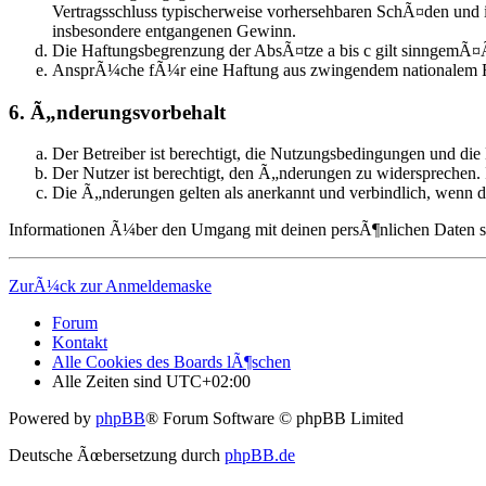
Vertragsschluss typischerweise vorhersehbaren SchÃ¤den und 
insbesondere entgangenen Gewinn.
Die Haftungsbegrenzung der AbsÃ¤tze a bis c gilt sinngemÃ¤Ã
AnsprÃ¼che fÃ¼r eine Haftung aus zwingendem nationalem R
6. Ã„nderungsvorbehalt
Der Betreiber ist berechtigt, die Nutzungsbedingungen und die
Der Nutzer ist berechtigt, den Ã„nderungen zu widersprechen. 
Die Ã„nderungen gelten als anerkannt und verbindlich, wenn 
Informationen Ã¼ber den Umgang mit deinen persÃ¶nlichen Daten sind
ZurÃ¼ck zur Anmeldemaske
Forum
Kontakt
Alle Cookies des Boards lÃ¶schen
Alle Zeiten sind
UTC+02:00
Powered by
phpBB
® Forum Software © phpBB Limited
Deutsche Ãœbersetzung durch
phpBB.de