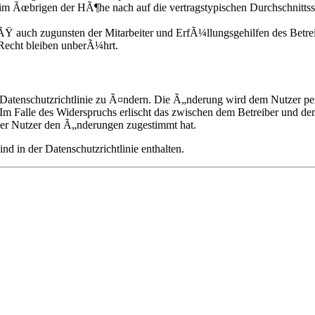
im Ãœbrigen der HÃ¶he nach auf die vertragstypischen Durchschnittss
Ÿ auch zugunsten der Mitarbeiter und ErfÃ¼llungsgehilfen des Betrei
echt bleiben unberÃ¼hrt.
 Datenschutzrichtlinie zu Ã¤ndern. Die Ã„nderung wird dem Nutzer per
Im Falle des Widerspruchs erlischt das zwischen dem Betreiber und de
der Nutzer den Ã„nderungen zugestimmt hat.
 in der Datenschutzrichtlinie enthalten.