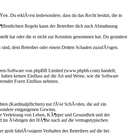
ÃŸen. Du erklÃ¤rst insbesondere, dass du das Recht besitzt, die in
ffentlichten Regeln kann der Betreiber dich nach Abmahnung
ellt hat oder die er nicht zur Kenntnis genommen hat. Du gestattest
t sind, dem Betreiber oder einem Dritten Schaden zuzufÃ¼gen.
Foren-Software von phpBB Limited (www.phpbb.com) handelt;
aben keinen Einfluss auf die Art und Weise, wie die Software
fremder Foren Einfluss nehmen.
hten (Kardinalpflichten) nur fÃ¼r SchÃ¤den, die auf ein
esondere entgangenen Gewinn.
er Verletzung von Leben, KÃ¶rper und Gesundheit und der
und im Ã¼brigen der HÃ¶he nach auf die vertragstypischen
grob fahrlÃ¤ssigem Verhalten des Betreibers auf die bei