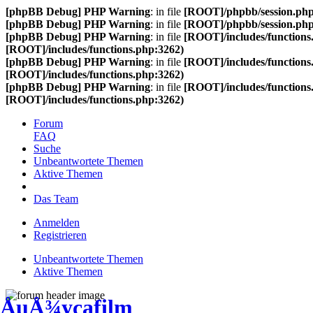
[phpBB Debug] PHP Warning
: in file
[ROOT]/phpbb/session.ph
[phpBB Debug] PHP Warning
: in file
[ROOT]/phpbb/session.ph
[phpBB Debug] PHP Warning
: in file
[ROOT]/includes/functions
[ROOT]/includes/functions.php:3262)
[phpBB Debug] PHP Warning
: in file
[ROOT]/includes/functions
[ROOT]/includes/functions.php:3262)
[phpBB Debug] PHP Warning
: in file
[ROOT]/includes/functions
[ROOT]/includes/functions.php:3262)
Forum
FAQ
Suche
Unbeantwortete Themen
Aktive Themen
Das Team
Anmelden
Registrieren
Unbeantwortete Themen
Aktive Themen
ÅuÅ¾ycafilm