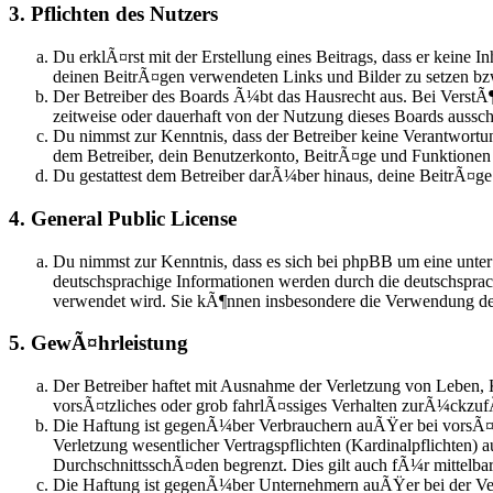
3. Pflichten des Nutzers
Du erklÃ¤rst mit der Erstellung eines Beitrags, dass er keine I
deinen BeitrÃ¤gen verwendeten Links und Bilder zu setzen b
Der Betreiber des Boards Ã¼bt das Hausrecht aus. Bei Verst
zeitweise oder dauerhaft von der Nutzung dieses Boards aussch
Du nimmst zur Kenntnis, dass der Betreiber keine Verantwortung
dem Betreiber, dein Benutzerkonto, BeitrÃ¤ge und Funktionen j
Du gestattest dem Betreiber darÃ¼ber hinaus, deine BeitrÃ¤g
4. General Public License
Du nimmst zur Kenntnis, dass es sich bei phpBB um eine unter
deutschsprachige Informationen werden durch die deutschspra
verwendet wird. Sie kÃ¶nnen insbesondere die Verwendung der
5. GewÃ¤hrleistung
Der Betreiber haftet mit Ausnahme der Verletzung von Leben, 
vorsÃ¤tzliches oder grob fahrlÃ¤ssiges Verhalten zurÃ¼ckzuf
Die Haftung ist gegenÃ¼ber Verbrauchern auÃŸer bei vorsÃ¤t
Verletzung wesentlicher Vertragspflichten (Kardinalpflichten)
DurchschnittsschÃ¤den begrenzt. Dies gilt auch fÃ¼r mittel
Die Haftung ist gegenÃ¼ber Unternehmern auÃŸer bei der Verl