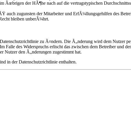
im Ãœbrigen der HÃ¶he nach auf die vertragstypischen Durchschnittss
Ÿ auch zugunsten der Mitarbeiter und ErfÃ¼llungsgehilfen des Betrei
echt bleiben unberÃ¼hrt.
 Datenschutzrichtlinie zu Ã¤ndern. Die Ã„nderung wird dem Nutzer per
Im Falle des Widerspruchs erlischt das zwischen dem Betreiber und de
der Nutzer den Ã„nderungen zugestimmt hat.
 in der Datenschutzrichtlinie enthalten.