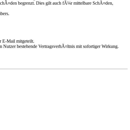
chÃ¤den begrenzt. Dies gilt auch fÃ¼r mittelbare SchÃ¤den,
bers.
 E-Mail mitgeteilt.
m Nutzer bestehende VertragsverhÃ¤ltnis mit sofortiger Wirkung.