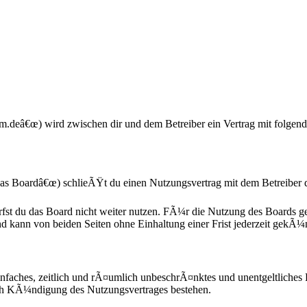
m.deâ€œ) wird zwischen dir und dem Betreiber ein Vertrag mit folgen
s Boardâ€œ) schlieÃŸt du einen Nutzungsvertrag mit dem Betreiber d
fst du das Board nicht weiter nutzen. FÃ¼r die Nutzung des Boards gel
d kann von beiden Seiten ohne Einhaltung einer Frist jederzeit gekÃ¼
n einfaches, zeitlich und rÃ¤umlich unbeschrÃ¤nktes und unentgeltliche
ach KÃ¼ndigung des Nutzungsvertrages bestehen.