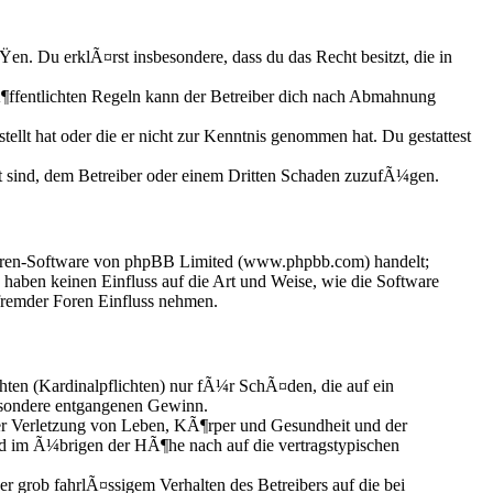
ÃŸen. Du erklÃ¤rst insbesondere, dass du das Recht besitzt, die in
ffentlichten Regeln kann der Betreiber dich nach Abmahnung
ellt hat oder die er nicht zur Kenntnis genommen hat. Du gestattest
t sind, dem Betreiber oder einem Dritten Schaden zuzufÃ¼gen.
Foren-Software von phpBB Limited (www.phpbb.com) handelt;
aben keinen Einfluss auf die Art und Weise, wie die Software
fremder Foren Einfluss nehmen.
hten (Kardinalpflichten) nur fÃ¼r SchÃ¤den, die auf ein
esondere entgangenen Gewinn.
er Verletzung von Leben, KÃ¶rper und Gesundheit und der
und im Ã¼brigen der HÃ¶he nach auf die vertragstypischen
grob fahrlÃ¤ssigem Verhalten des Betreibers auf die bei