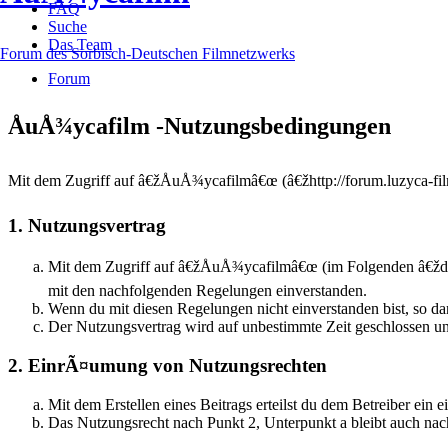
FAQ
Suche
Das Team
Forum des Sorbisch-Deutschen Filmnetzwerks
Forum
ÅuÅ¾ycafilm -Nutzungsbedingungen
Mit dem Zugriff auf â€žÅuÅ¾ycafilmâ€œ (â€žhttp://forum.luzyca-fil
1. Nutzungsvertrag
Mit dem Zugriff auf â€žÅuÅ¾ycafilmâ€œ (im Folgenden â€žda
mit den nachfolgenden Regelungen einverstanden.
Wenn du mit diesen Regelungen nicht einverstanden bist, so dar
Der Nutzungsvertrag wird auf unbestimmte Zeit geschlossen un
2. EinrÃ¤umung von Nutzungsrechten
Mit dem Erstellen eines Beitrags erteilst du dem Betreiber ei
Das Nutzungsrecht nach Punkt 2, Unterpunkt a bleibt auch n