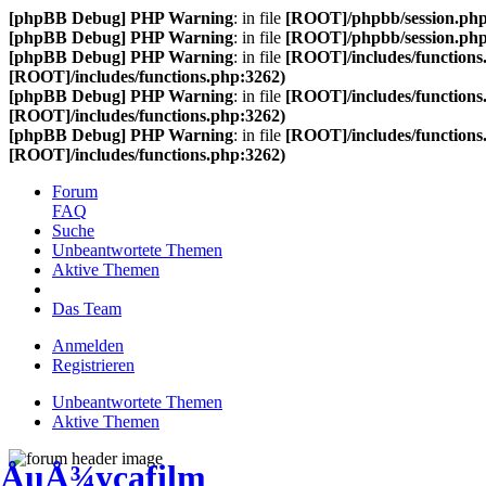
[phpBB Debug] PHP Warning
: in file
[ROOT]/phpbb/session.ph
[phpBB Debug] PHP Warning
: in file
[ROOT]/phpbb/session.ph
[phpBB Debug] PHP Warning
: in file
[ROOT]/includes/functions
[ROOT]/includes/functions.php:3262)
[phpBB Debug] PHP Warning
: in file
[ROOT]/includes/functions
[ROOT]/includes/functions.php:3262)
[phpBB Debug] PHP Warning
: in file
[ROOT]/includes/functions
[ROOT]/includes/functions.php:3262)
Forum
FAQ
Suche
Unbeantwortete Themen
Aktive Themen
Das Team
Anmelden
Registrieren
Unbeantwortete Themen
Aktive Themen
ÅuÅ¾ycafilm