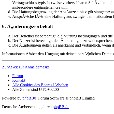
Vertragsschluss typischerweise vorhersehbaren SchÃ¤den und 
insbesondere entgangenen Gewinn.
Die Haftungsbegrenzung der AbsÃ¤tze a bis c gilt sinngemÃ¤Ã
AnsprÃ¼che fÃ¼r eine Haftung aus zwingendem nationalem R
6. Ã„nderungsvorbehalt
Der Betreiber ist berechtigt, die Nutzungsbedingungen und die
Der Nutzer ist berechtigt, den Ã„nderungen zu widersprechen. 
Die Ã„nderungen gelten als anerkannt und verbindlich, wenn 
Informationen Ã¼ber den Umgang mit deinen persÃ¶nlichen Daten sind
ZurÃ¼ck zur Anmeldemaske
Forum
Kontakt
Alle Cookies des Boards lÃ¶schen
Alle Zeiten sind
UTC+02:00
Powered by
phpBB
® Forum Software © phpBB Limited
Deutsche Ãœbersetzung durch
phpBB.de