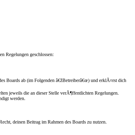
den Regelungen geschlossen:
es Boards ab (im Folgenden â€žBetreiberâ€œ) und erklÃ¤rst dich
ten jeweils die an dieser Stelle verÃ¶ffentlichten Regelungen.
ndigt werden.
s Recht, deinen Beitrag im Rahmen des Boards zu nutzen.