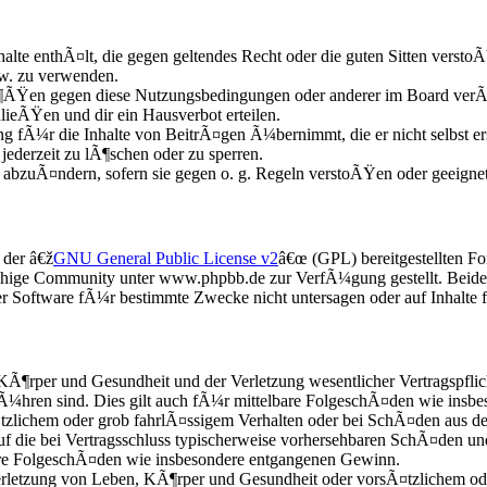
nhalte enthÃ¤lt, die gegen geltendes Recht oder die guten Sitten versto
zw. zu verwenden.
Ã¶ÃŸen gegen diese Nutzungsbedingungen oder anderer im Board verÃ¶
lieÃŸen und dir ein Hausverbot erteilen.
 fÃ¼r die Inhalte von BeitrÃ¤gen Ã¼bernimmt, die er nicht selbst erst
ederzeit zu lÃ¶schen oder zu sperren.
e abzuÃ¤ndern, sofern sie gegen o. g. Regeln verstoÃŸen oder geeigne
 der â€ž
GNU General Public License v2
â€œ (GPL) bereitgestellten 
chige Community unter www.phpbb.de zur VerfÃ¼gung gestellt. Beide h
 Software fÃ¼r bestimmte Zwecke nicht untersagen oder auf Inhalte 
KÃ¶rper und Gesundheit und der Verletzung wesentlicher Vertragspflic
Ã¼hren sind. Dies gilt auch fÃ¼r mittelbare FolgeschÃ¤den wie insb
zlichem oder grob fahrlÃ¤ssigem Verhalten oder bei SchÃ¤den aus d
 auf die bei Vertragsschluss typischerweise vorhersehbaren SchÃ¤den 
bare FolgeschÃ¤den wie insbesondere entgangenen Gewinn.
etzung von Leben, KÃ¶rper und Gesundheit oder vorsÃ¤tzlichem oder 