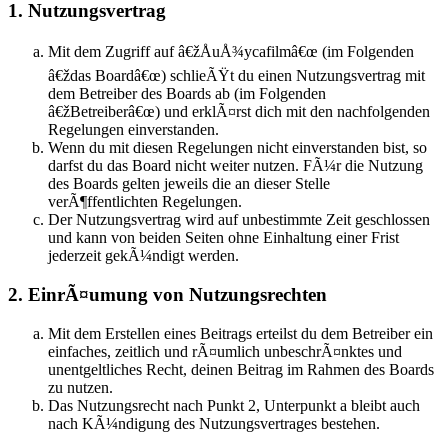
1. Nutzungsvertrag
Mit dem Zugriff auf â€žÅuÅ¾ycafilmâ€œ (im Folgenden
â€ždas Boardâ€œ) schlieÃŸt du einen Nutzungsvertrag mit
dem Betreiber des Boards ab (im Folgenden
â€žBetreiberâ€œ) und erklÃ¤rst dich mit den nachfolgenden
Regelungen einverstanden.
Wenn du mit diesen Regelungen nicht einverstanden bist, so
darfst du das Board nicht weiter nutzen. FÃ¼r die Nutzung
des Boards gelten jeweils die an dieser Stelle
verÃ¶ffentlichten Regelungen.
Der Nutzungsvertrag wird auf unbestimmte Zeit geschlossen
und kann von beiden Seiten ohne Einhaltung einer Frist
jederzeit gekÃ¼ndigt werden.
2. EinrÃ¤umung von Nutzungsrechten
Mit dem Erstellen eines Beitrags erteilst du dem Betreiber ein
einfaches, zeitlich und rÃ¤umlich unbeschrÃ¤nktes und
unentgeltliches Recht, deinen Beitrag im Rahmen des Boards
zu nutzen.
Das Nutzungsrecht nach Punkt 2, Unterpunkt a bleibt auch
nach KÃ¼ndigung des Nutzungsvertrages bestehen.