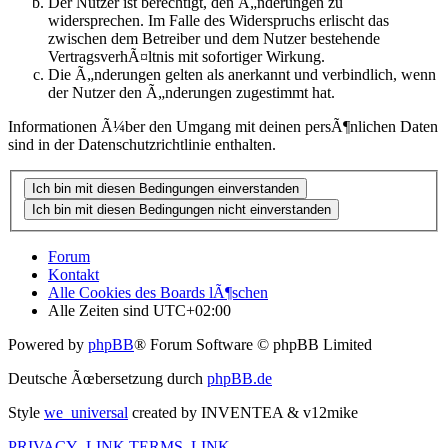
Der Nutzer ist berechtigt, den Ã„nderungen zu
widersprechen. Im Falle des Widerspruchs erlischt das
zwischen dem Betreiber und dem Nutzer bestehende
VertragsverhÃ¤ltnis mit sofortiger Wirkung.
Die Ã„nderungen gelten als anerkannt und verbindlich, wenn
der Nutzer den Ã„nderungen zugestimmt hat.
Informationen Ã¼ber den Umgang mit deinen persÃ¶nlichen Daten
sind in der Datenschutzrichtlinie enthalten.
Forum
Kontakt
Alle Cookies des Boards lÃ¶schen
Alle Zeiten sind
UTC+02:00
Powered by
phpBB
® Forum Software © phpBB Limited
Deutsche Ãœbersetzung durch
phpBB.de
Style
we_universal
created by INVENTEA & v12mike
PRIVACY_LINK
TERMS_LINK