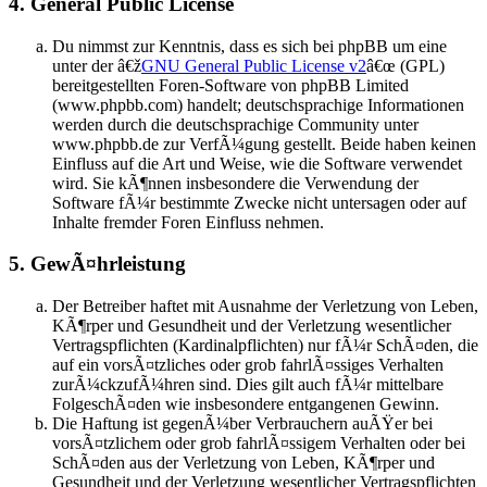
4. General Public License
Du nimmst zur Kenntnis, dass es sich bei phpBB um eine
unter der â€ž
GNU General Public License v2
â€œ (GPL)
bereitgestellten Foren-Software von phpBB Limited
(www.phpbb.com) handelt; deutschsprachige Informationen
werden durch die deutschsprachige Community unter
www.phpbb.de zur VerfÃ¼gung gestellt. Beide haben keinen
Einfluss auf die Art und Weise, wie die Software verwendet
wird. Sie kÃ¶nnen insbesondere die Verwendung der
Software fÃ¼r bestimmte Zwecke nicht untersagen oder auf
Inhalte fremder Foren Einfluss nehmen.
5. GewÃ¤hrleistung
Der Betreiber haftet mit Ausnahme der Verletzung von Leben,
KÃ¶rper und Gesundheit und der Verletzung wesentlicher
Vertragspflichten (Kardinalpflichten) nur fÃ¼r SchÃ¤den, die
auf ein vorsÃ¤tzliches oder grob fahrlÃ¤ssiges Verhalten
zurÃ¼ckzufÃ¼hren sind. Dies gilt auch fÃ¼r mittelbare
FolgeschÃ¤den wie insbesondere entgangenen Gewinn.
Die Haftung ist gegenÃ¼ber Verbrauchern auÃŸer bei
vorsÃ¤tzlichem oder grob fahrlÃ¤ssigem Verhalten oder bei
SchÃ¤den aus der Verletzung von Leben, KÃ¶rper und
Gesundheit und der Verletzung wesentlicher Vertragspflichten