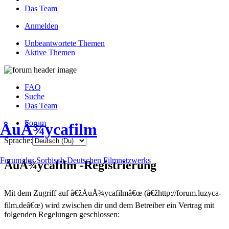
Das Team
Anmelden
Unbeantwortete Themen
Aktive Themen
FAQ
Suche
Das Team
Forum
ÅuÅ¾ycafilm
Sprache:
Forum des Sorbisch-Deutschen Filmnetzwerks
ÅuÅ¾ycafilm -Registrierung
Mit dem Zugriff auf â€žÅuÅ¾ycafilmâ€œ (â€žhttp://forum.luzyca-
film.deâ€œ) wird zwischen dir und dem Betreiber ein Vertrag mit
folgenden Regelungen geschlossen: