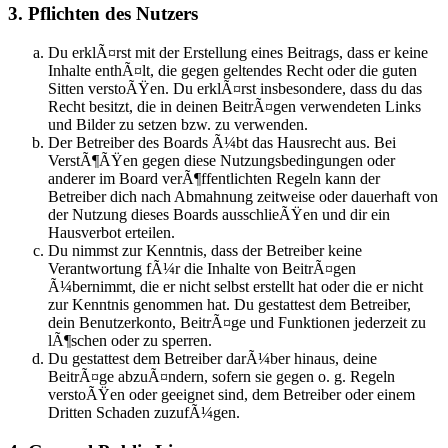
3. Pflichten des Nutzers
Du erklÃ¤rst mit der Erstellung eines Beitrags, dass er keine
Inhalte enthÃ¤lt, die gegen geltendes Recht oder die guten
Sitten verstoÃŸen. Du erklÃ¤rst insbesondere, dass du das
Recht besitzt, die in deinen BeitrÃ¤gen verwendeten Links
und Bilder zu setzen bzw. zu verwenden.
Der Betreiber des Boards Ã¼bt das Hausrecht aus. Bei
VerstÃ¶ÃŸen gegen diese Nutzungsbedingungen oder
anderer im Board verÃ¶ffentlichten Regeln kann der
Betreiber dich nach Abmahnung zeitweise oder dauerhaft von
der Nutzung dieses Boards ausschlieÃŸen und dir ein
Hausverbot erteilen.
Du nimmst zur Kenntnis, dass der Betreiber keine
Verantwortung fÃ¼r die Inhalte von BeitrÃ¤gen
Ã¼bernimmt, die er nicht selbst erstellt hat oder die er nicht
zur Kenntnis genommen hat. Du gestattest dem Betreiber,
dein Benutzerkonto, BeitrÃ¤ge und Funktionen jederzeit zu
lÃ¶schen oder zu sperren.
Du gestattest dem Betreiber darÃ¼ber hinaus, deine
BeitrÃ¤ge abzuÃ¤ndern, sofern sie gegen o. g. Regeln
verstoÃŸen oder geeignet sind, dem Betreiber oder einem
Dritten Schaden zuzufÃ¼gen.