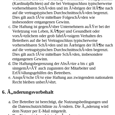
(Kardinalpflichten) auf die bei Vertragsschluss typischerweise
vorhersehbaren SchÃ¤den und im Ã¼brigen der HÃ¶he nach
auf die vertragstypischen DurchschnittsschÃ¤den begrenzt.
Dies gilt auch fÃ¼r mittelbare FolgeschÃ¤den wie
insbesondere entgangenen Gewinn.
Die Haftung ist gegenÃ¼ber Unternehmern auÃŸer bei der
Verletzung von Leben, KÃ¶rper und Gesundheit oder
vorsÃ¤tzlichem oder grob fahrlÃ¤ssigem Verhalten des
Betreibers auf die bei Vertragsschluss typischerweise
vorhersehbaren SchÃ¤den und im Ãœbrigen der HÃ¶he nach
auf die vertragstypischen DurchschnittsschÃ¤den begrenzt.
Dies gilt auch fÃ¼r mittelbare SchÃ¤den, insbesondere
entgangenen Gewinn.
Die Haftungsbegrenzung der AbsÃ¤tze a bis c gilt
sinngemÃ¤ÃŸ auch zugunsten der Mitarbeiter und
ErfÃ¼llungsgehilfen des Betreibers.
AnsprÃ¼che fÃ¼r eine Haftung aus zwingendem nationalem
Recht bleiben unberÃ¼hrt.
6. Ã„nderungsvorbehalt
Der Betreiber ist berechtigt, die Nutzungsbedingungen und
die Datenschutzrichtlinie zu Ã¤ndern. Die Ã„nderung wird
dem Nutzer per E-Mail mitgeteilt.