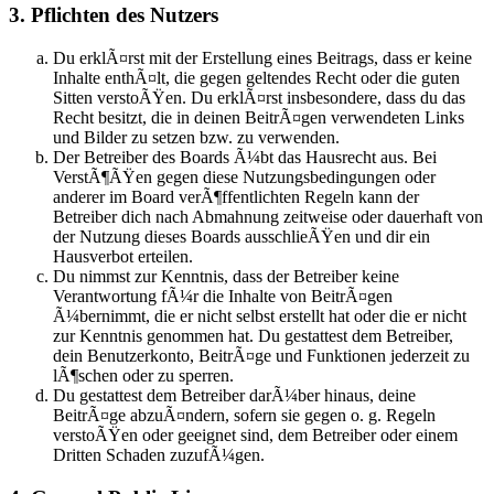
3. Pflichten des Nutzers
Du erklÃ¤rst mit der Erstellung eines Beitrags, dass er keine
Inhalte enthÃ¤lt, die gegen geltendes Recht oder die guten
Sitten verstoÃŸen. Du erklÃ¤rst insbesondere, dass du das
Recht besitzt, die in deinen BeitrÃ¤gen verwendeten Links
und Bilder zu setzen bzw. zu verwenden.
Der Betreiber des Boards Ã¼bt das Hausrecht aus. Bei
VerstÃ¶ÃŸen gegen diese Nutzungsbedingungen oder
anderer im Board verÃ¶ffentlichten Regeln kann der
Betreiber dich nach Abmahnung zeitweise oder dauerhaft von
der Nutzung dieses Boards ausschlieÃŸen und dir ein
Hausverbot erteilen.
Du nimmst zur Kenntnis, dass der Betreiber keine
Verantwortung fÃ¼r die Inhalte von BeitrÃ¤gen
Ã¼bernimmt, die er nicht selbst erstellt hat oder die er nicht
zur Kenntnis genommen hat. Du gestattest dem Betreiber,
dein Benutzerkonto, BeitrÃ¤ge und Funktionen jederzeit zu
lÃ¶schen oder zu sperren.
Du gestattest dem Betreiber darÃ¼ber hinaus, deine
BeitrÃ¤ge abzuÃ¤ndern, sofern sie gegen o. g. Regeln
verstoÃŸen oder geeignet sind, dem Betreiber oder einem
Dritten Schaden zuzufÃ¼gen.