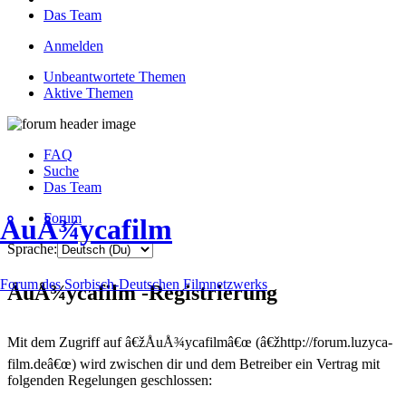
Das Team
Anmelden
Unbeantwortete Themen
Aktive Themen
FAQ
Suche
Das Team
Forum
ÅuÅ¾ycafilm
Sprache:
Forum des Sorbisch-Deutschen Filmnetzwerks
ÅuÅ¾ycafilm -Registrierung
Mit dem Zugriff auf â€žÅuÅ¾ycafilmâ€œ (â€žhttp://forum.luzyca-
film.deâ€œ) wird zwischen dir und dem Betreiber ein Vertrag mit
folgenden Regelungen geschlossen: