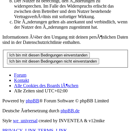
Der Nutzer ist berechtigt, den Ã„nderungen zu
widersprechen. Im Falle des Widerspruchs erlischt das
zwischen dem Betreiber und dem Nutzer bestehende
VertragsverhÃ¤ltnis mit sofortiger Wirkung.
Die Ã„nderungen gelten als anerkannt und verbindlich, wenn
der Nutzer den Ã„nderungen zugestimmt hat.
Informationen Ã¼ber den Umgang mit deinen persÃ¶nlichen Daten
sind in der Datenschutzrichtlinie enthalten.
Forum
Kontakt
Alle Cookies des Boards lÃ¶schen
Alle Zeiten sind
UTC+02:00
Powered by
phpBB
® Forum Software © phpBB Limited
Deutsche Ãœbersetzung durch
phpBB.de
Style
we_universal
created by INVENTEA & v12mike
PRIVACY_LINK
TERMS_LINK