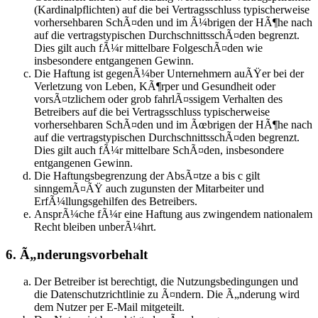
(Kardinalpflichten) auf die bei Vertragsschluss typischerweise
vorhersehbaren SchÃ¤den und im Ã¼brigen der HÃ¶he nach
auf die vertragstypischen DurchschnittsschÃ¤den begrenzt.
Dies gilt auch fÃ¼r mittelbare FolgeschÃ¤den wie
insbesondere entgangenen Gewinn.
Die Haftung ist gegenÃ¼ber Unternehmern auÃŸer bei der
Verletzung von Leben, KÃ¶rper und Gesundheit oder
vorsÃ¤tzlichem oder grob fahrlÃ¤ssigem Verhalten des
Betreibers auf die bei Vertragsschluss typischerweise
vorhersehbaren SchÃ¤den und im Ãœbrigen der HÃ¶he nach
auf die vertragstypischen DurchschnittsschÃ¤den begrenzt.
Dies gilt auch fÃ¼r mittelbare SchÃ¤den, insbesondere
entgangenen Gewinn.
Die Haftungsbegrenzung der AbsÃ¤tze a bis c gilt
sinngemÃ¤ÃŸ auch zugunsten der Mitarbeiter und
ErfÃ¼llungsgehilfen des Betreibers.
AnsprÃ¼che fÃ¼r eine Haftung aus zwingendem nationalem
Recht bleiben unberÃ¼hrt.
6. Ã„nderungsvorbehalt
Der Betreiber ist berechtigt, die Nutzungsbedingungen und
die Datenschutzrichtlinie zu Ã¤ndern. Die Ã„nderung wird
dem Nutzer per E-Mail mitgeteilt.