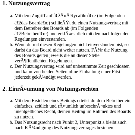
1. Nutzungsvertrag
Mit dem Zugriff auf â€žÅuÅ¾ycafilmâ€œ (im Folgenden
â€ždas Boardâ€œ) schlieÃŸt du einen Nutzungsvertrag mit
dem Betreiber des Boards ab (im Folgenden
â€žBetreiberâ€œ) und erklÃ¤rst dich mit den nachfolgenden
Regelungen einverstanden.
Wenn du mit diesen Regelungen nicht einverstanden bist, so
darfst du das Board nicht weiter nutzen. FÃ¼r die Nutzung
des Boards gelten jeweils die an dieser Stelle
verÃ¶ffentlichten Regelungen.
Der Nutzungsvertrag wird auf unbestimmte Zeit geschlossen
und kann von beiden Seiten ohne Einhaltung einer Frist
jederzeit gekÃ¼ndigt werden.
2. EinrÃ¤umung von Nutzungsrechten
Mit dem Erstellen eines Beitrags erteilst du dem Betreiber ein
einfaches, zeitlich und rÃ¤umlich unbeschrÃ¤nktes und
unentgeltliches Recht, deinen Beitrag im Rahmen des Boards
zu nutzen.
Das Nutzungsrecht nach Punkt 2, Unterpunkt a bleibt auch
nach KÃ¼ndigung des Nutzungsvertrages bestehen.