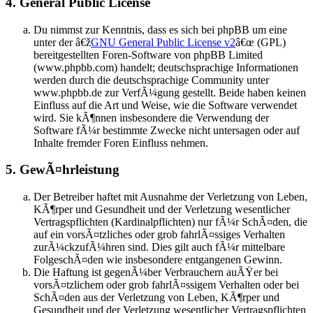
4. General Public License
Du nimmst zur Kenntnis, dass es sich bei phpBB um eine
unter der â€ž
GNU General Public License v2
â€œ (GPL)
bereitgestellten Foren-Software von phpBB Limited
(www.phpbb.com) handelt; deutschsprachige Informationen
werden durch die deutschsprachige Community unter
www.phpbb.de zur VerfÃ¼gung gestellt. Beide haben keinen
Einfluss auf die Art und Weise, wie die Software verwendet
wird. Sie kÃ¶nnen insbesondere die Verwendung der
Software fÃ¼r bestimmte Zwecke nicht untersagen oder auf
Inhalte fremder Foren Einfluss nehmen.
5. GewÃ¤hrleistung
Der Betreiber haftet mit Ausnahme der Verletzung von Leben,
KÃ¶rper und Gesundheit und der Verletzung wesentlicher
Vertragspflichten (Kardinalpflichten) nur fÃ¼r SchÃ¤den, die
auf ein vorsÃ¤tzliches oder grob fahrlÃ¤ssiges Verhalten
zurÃ¼ckzufÃ¼hren sind. Dies gilt auch fÃ¼r mittelbare
FolgeschÃ¤den wie insbesondere entgangenen Gewinn.
Die Haftung ist gegenÃ¼ber Verbrauchern auÃŸer bei
vorsÃ¤tzlichem oder grob fahrlÃ¤ssigem Verhalten oder bei
SchÃ¤den aus der Verletzung von Leben, KÃ¶rper und
Gesundheit und der Verletzung wesentlicher Vertragspflichten