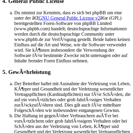
4. General Public License
Du nimmst zur Kenntnis, dass es sich bei phpBB um eine
unter der â€ž
GNU General Public License v2
â€œ (GPL)
bereitgestellten Foren-Software von phpBB Limited
(www.phpbb.com) handelt; deutschsprachige Informationen
werden durch die deutschsprachige Community unter
www.phpbb.de zur VerfÃ¼gung gestellt. Beide haben keinen
Einfluss auf die Art und Weise, wie die Software verwendet
wird. Sie kÃ¶nnen insbesondere die Verwendung der
Software fÃ¼r bestimmte Zwecke nicht untersagen oder auf
Inhalte fremder Foren Einfluss nehmen.
5. GewÃ¤hrleistung
Der Betreiber haftet mit Ausnahme der Verletzung von Leben,
KÃ¶rper und Gesundheit und der Verletzung wesentlicher
Vertragspflichten (Kardinalpflichten) nur fÃ¼r SchÃ¤den, die
auf ein vorsÃ¤tzliches oder grob fahrlÃ¤ssiges Verhalten
zurÃ¼ckzufÃ¼hren sind. Dies gilt auch fÃ¼r mittelbare
FolgeschÃ¤den wie insbesondere entgangenen Gewinn.
Die Haftung ist gegenÃ¼ber Verbrauchern auÃŸer bei
vorsÃ¤tzlichem oder grob fahrlÃ¤ssigem Verhalten oder bei
SchÃ¤den aus der Verletzung von Leben, KÃ¶rper und
Gesundheit und der Verletzung wesentlicher Vertragspflichten