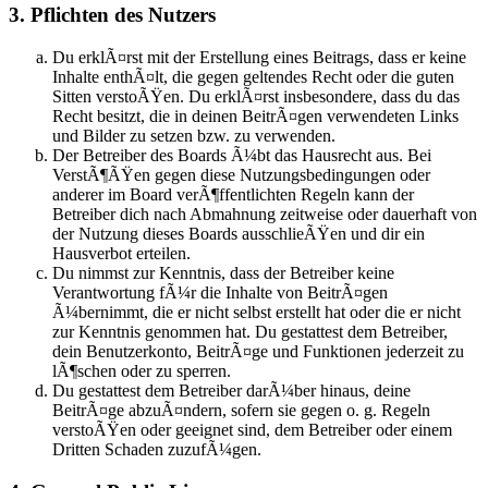
3. Pflichten des Nutzers
Du erklÃ¤rst mit der Erstellung eines Beitrags, dass er keine
Inhalte enthÃ¤lt, die gegen geltendes Recht oder die guten
Sitten verstoÃŸen. Du erklÃ¤rst insbesondere, dass du das
Recht besitzt, die in deinen BeitrÃ¤gen verwendeten Links
und Bilder zu setzen bzw. zu verwenden.
Der Betreiber des Boards Ã¼bt das Hausrecht aus. Bei
VerstÃ¶ÃŸen gegen diese Nutzungsbedingungen oder
anderer im Board verÃ¶ffentlichten Regeln kann der
Betreiber dich nach Abmahnung zeitweise oder dauerhaft von
der Nutzung dieses Boards ausschlieÃŸen und dir ein
Hausverbot erteilen.
Du nimmst zur Kenntnis, dass der Betreiber keine
Verantwortung fÃ¼r die Inhalte von BeitrÃ¤gen
Ã¼bernimmt, die er nicht selbst erstellt hat oder die er nicht
zur Kenntnis genommen hat. Du gestattest dem Betreiber,
dein Benutzerkonto, BeitrÃ¤ge und Funktionen jederzeit zu
lÃ¶schen oder zu sperren.
Du gestattest dem Betreiber darÃ¼ber hinaus, deine
BeitrÃ¤ge abzuÃ¤ndern, sofern sie gegen o. g. Regeln
verstoÃŸen oder geeignet sind, dem Betreiber oder einem
Dritten Schaden zuzufÃ¼gen.