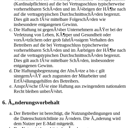
(Kardinalpflichten) auf die bei Vertragsschluss typischerweise
vorhersehbaren SchÃ¤den und im Ã¼brigen der HÃ¶he nach
auf die vertragstypischen DurchschnittsschÃ¤den begrenzt.
Dies gilt auch fÃ¼r mittelbare FolgeschÃ¤den wie
insbesondere entgangenen Gewinn.
Die Haftung ist gegenÃ¼ber Unternehmern auÃŸer bei der
Verletzung von Leben, KÃ¶rper und Gesundheit oder
vorsÃ¤tzlichem oder grob fahrlÃ¤ssigem Verhalten des
Betreibers auf die bei Vertragsschluss typischerweise
vorhersehbaren SchÃ¤den und im Ãœbrigen der HÃ¶he nach
auf die vertragstypischen DurchschnittsschÃ¤den begrenzt.
Dies gilt auch fÃ¼r mittelbare SchÃ¤den, insbesondere
entgangenen Gewinn.
Die Haftungsbegrenzung der AbsÃ¤tze a bis c gilt
sinngemÃ¤ÃŸ auch zugunsten der Mitarbeiter und
ErfÃ¼llungsgehilfen des Betreibers.
AnsprÃ¼che fÃ¼r eine Haftung aus zwingendem nationalem
Recht bleiben unberÃ¼hrt.
6. Ã„nderungsvorbehalt
Der Betreiber ist berechtigt, die Nutzungsbedingungen und
die Datenschutzrichtlinie zu Ã¤ndern. Die Ã„nderung wird
dem Nutzer per E-Mail mitgeteilt.