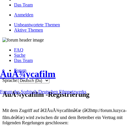
Das Team
Anmelden
Unbeantwortete Themen
Aktive Themen
FAQ
Suche
Das Team
Forum
ÅuÅ¾ycafilm
Sprache:
Forum des Sorbisch-Deutschen Filmnetzwerks
ÅuÅ¾ycafilm -Registrierung
Mit dem Zugriff auf â€žÅuÅ¾ycafilmâ€œ (â€žhttp://forum.luzyca-
film.deâ€œ) wird zwischen dir und dem Betreiber ein Vertrag mit
folgenden Regelungen geschlossen: