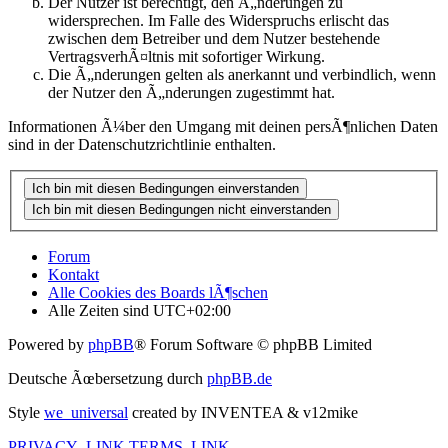
Der Nutzer ist berechtigt, den Ã„nderungen zu
widersprechen. Im Falle des Widerspruchs erlischt das
zwischen dem Betreiber und dem Nutzer bestehende
VertragsverhÃ¤ltnis mit sofortiger Wirkung.
Die Ã„nderungen gelten als anerkannt und verbindlich, wenn
der Nutzer den Ã„nderungen zugestimmt hat.
Informationen Ã¼ber den Umgang mit deinen persÃ¶nlichen Daten
sind in der Datenschutzrichtlinie enthalten.
Forum
Kontakt
Alle Cookies des Boards lÃ¶schen
Alle Zeiten sind
UTC+02:00
Powered by
phpBB
® Forum Software © phpBB Limited
Deutsche Ãœbersetzung durch
phpBB.de
Style
we_universal
created by INVENTEA & v12mike
PRIVACY_LINK
TERMS_LINK