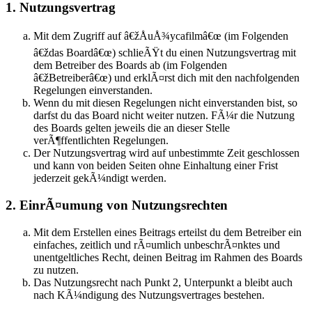
1. Nutzungsvertrag
Mit dem Zugriff auf â€žÅuÅ¾ycafilmâ€œ (im Folgenden
â€ždas Boardâ€œ) schlieÃŸt du einen Nutzungsvertrag mit
dem Betreiber des Boards ab (im Folgenden
â€žBetreiberâ€œ) und erklÃ¤rst dich mit den nachfolgenden
Regelungen einverstanden.
Wenn du mit diesen Regelungen nicht einverstanden bist, so
darfst du das Board nicht weiter nutzen. FÃ¼r die Nutzung
des Boards gelten jeweils die an dieser Stelle
verÃ¶ffentlichten Regelungen.
Der Nutzungsvertrag wird auf unbestimmte Zeit geschlossen
und kann von beiden Seiten ohne Einhaltung einer Frist
jederzeit gekÃ¼ndigt werden.
2. EinrÃ¤umung von Nutzungsrechten
Mit dem Erstellen eines Beitrags erteilst du dem Betreiber ein
einfaches, zeitlich und rÃ¤umlich unbeschrÃ¤nktes und
unentgeltliches Recht, deinen Beitrag im Rahmen des Boards
zu nutzen.
Das Nutzungsrecht nach Punkt 2, Unterpunkt a bleibt auch
nach KÃ¼ndigung des Nutzungsvertrages bestehen.