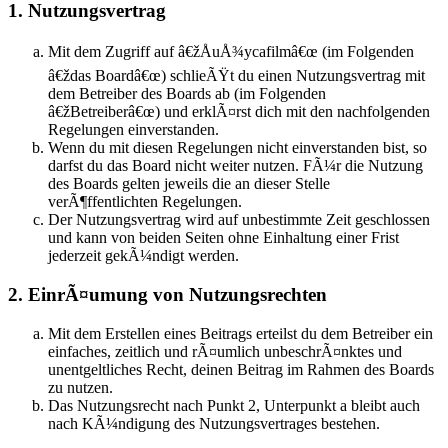
1. Nutzungsvertrag
Mit dem Zugriff auf â€žÅuÅ¾ycafilmâ€œ (im Folgenden
â€ždas Boardâ€œ) schlieÃŸt du einen Nutzungsvertrag mit
dem Betreiber des Boards ab (im Folgenden
â€žBetreiberâ€œ) und erklÃ¤rst dich mit den nachfolgenden
Regelungen einverstanden.
Wenn du mit diesen Regelungen nicht einverstanden bist, so
darfst du das Board nicht weiter nutzen. FÃ¼r die Nutzung
des Boards gelten jeweils die an dieser Stelle
verÃ¶ffentlichten Regelungen.
Der Nutzungsvertrag wird auf unbestimmte Zeit geschlossen
und kann von beiden Seiten ohne Einhaltung einer Frist
jederzeit gekÃ¼ndigt werden.
2. EinrÃ¤umung von Nutzungsrechten
Mit dem Erstellen eines Beitrags erteilst du dem Betreiber ein
einfaches, zeitlich und rÃ¤umlich unbeschrÃ¤nktes und
unentgeltliches Recht, deinen Beitrag im Rahmen des Boards
zu nutzen.
Das Nutzungsrecht nach Punkt 2, Unterpunkt a bleibt auch
nach KÃ¼ndigung des Nutzungsvertrages bestehen.