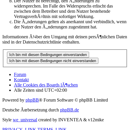
Der Nutzer ist berechtigt, den Ã„nderungen zu
widersprechen. Im Falle des Widerspruchs erlischt das
zwischen dem Betreiber und dem Nutzer bestehende
VertragsverhÃ¤ltnis mit sofortiger Wirkung.
Die Ã„nderungen gelten als anerkannt und verbindlich, wenn
der Nutzer den Ã„nderungen zugestimmt hat.
Informationen Ã¼ber den Umgang mit deinen persÃ¶nlichen Daten
sind in der Datenschutzrichtlinie enthalten.
Forum
Kontakt
Alle Cookies des Boards lÃ¶schen
Alle Zeiten sind
UTC+02:00
Powered by
phpBB
® Forum Software © phpBB Limited
Deutsche Ãœbersetzung durch
phpBB.de
Style
we_universal
created by INVENTEA & v12mike
PRIVACY_LINK
TERMS_LINK