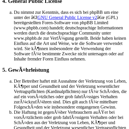
4. General Public License
Du nimmst zur Kenntnis, dass es sich bei phpBB um eine
unter der â€ž
GNU General Public License v2
â€œ (GPL)
bereitgestellten Foren-Software von phpBB Limited
(www.phpbb.com) handelt; deutschsprachige Informationen
werden durch die deutschsprachige Community unter
www.phpbb.de zur VerfÃ¼gung gestellt. Beide haben keinen
Einfluss auf die Art und Weise, wie die Software verwendet
wird. Sie kÃ¶nnen insbesondere die Verwendung der
Software fÃ¼r bestimmte Zwecke nicht untersagen oder auf
Inhalte fremder Foren Einfluss nehmen.
5. GewÃ¤hrleistung
Der Betreiber haftet mit Ausnahme der Verletzung von Leben,
KÃ¶rper und Gesundheit und der Verletzung wesentlicher
Vertragspflichten (Kardinalpflichten) nur fÃ¼r SchÃ¤den, die
auf ein vorsÃ¤tzliches oder grob fahrlÃ¤ssiges Verhalten
zurÃ¼ckzufÃ¼hren sind. Dies gilt auch fÃ¼r mittelbare
FolgeschÃ¤den wie insbesondere entgangenen Gewinn.
Die Haftung ist gegenÃ¼ber Verbrauchern auÃŸer bei
vorsÃ¤tzlichem oder grob fahrlÃ¤ssigem Verhalten oder bei
SchÃ¤den aus der Verletzung von Leben, KÃ¶rper und
Gesundheit und der Verletzung wesentlicher Vertragspflichten