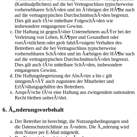
(Kardinalpflichten) auf die bei Vertragsschluss typischerweise
vorhersehbaren SchÃ¤den und im Ã¼brigen der HÃ¶he nach
auf die vertragstypischen DurchschnittsschÃ¤den begrenzt.
Dies gilt auch fÃ¼r mittelbare FolgeschÃ¤den wie
insbesondere entgangenen Gewinn.
Die Haftung ist gegenÃ¼ber Unternehmern auÃŸer bei der
Verletzung von Leben, KÃ¶rper und Gesundheit oder
vorsÃ¤tzlichem oder grob fahrlÃ¤ssigem Verhalten des
Betreibers auf die bei Vertragsschluss typischerweise
vorhersehbaren SchÃ¤den und im Ãœbrigen der HÃ¶he nach
auf die vertragstypischen DurchschnittsschÃ¤den begrenzt.
Dies gilt auch fÃ¼r mittelbare SchÃ¤den, insbesondere
entgangenen Gewinn.
Die Haftungsbegrenzung der AbsÃ¤tze a bis c gilt
sinngemÃ¤ÃŸ auch zugunsten der Mitarbeiter und
ErfÃ¼llungsgehilfen des Betreibers.
AnsprÃ¼che fÃ¼r eine Haftung aus zwingendem nationalem
Recht bleiben unberÃ¼hrt.
6. Ã„nderungsvorbehalt
Der Betreiber ist berechtigt, die Nutzungsbedingungen und
die Datenschutzrichtlinie zu Ã¤ndern. Die Ã„nderung wird
dem Nutzer per E-Mail mitgeteilt.