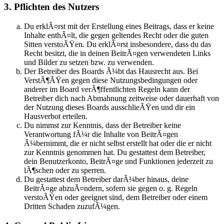
3. Pflichten des Nutzers
Du erklÃ¤rst mit der Erstellung eines Beitrags, dass er keine
Inhalte enthÃ¤lt, die gegen geltendes Recht oder die guten
Sitten verstoÃŸen. Du erklÃ¤rst insbesondere, dass du das
Recht besitzt, die in deinen BeitrÃ¤gen verwendeten Links
und Bilder zu setzen bzw. zu verwenden.
Der Betreiber des Boards Ã¼bt das Hausrecht aus. Bei
VerstÃ¶ÃŸen gegen diese Nutzungsbedingungen oder
anderer im Board verÃ¶ffentlichten Regeln kann der
Betreiber dich nach Abmahnung zeitweise oder dauerhaft von
der Nutzung dieses Boards ausschlieÃŸen und dir ein
Hausverbot erteilen.
Du nimmst zur Kenntnis, dass der Betreiber keine
Verantwortung fÃ¼r die Inhalte von BeitrÃ¤gen
Ã¼bernimmt, die er nicht selbst erstellt hat oder die er nicht
zur Kenntnis genommen hat. Du gestattest dem Betreiber,
dein Benutzerkonto, BeitrÃ¤ge und Funktionen jederzeit zu
lÃ¶schen oder zu sperren.
Du gestattest dem Betreiber darÃ¼ber hinaus, deine
BeitrÃ¤ge abzuÃ¤ndern, sofern sie gegen o. g. Regeln
verstoÃŸen oder geeignet sind, dem Betreiber oder einem
Dritten Schaden zuzufÃ¼gen.