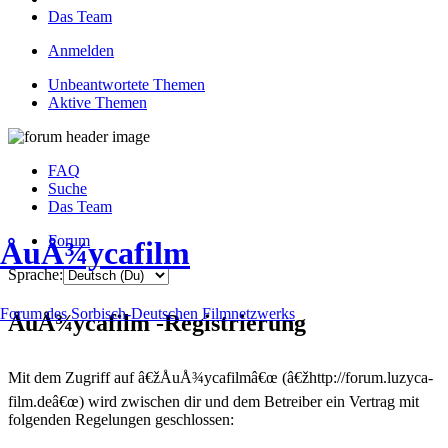
Das Team
Anmelden
Unbeantwortete Themen
Aktive Themen
FAQ
Suche
Das Team
Forum
ÅuÅ¾ycafilm
Sprache:
Forum des Sorbisch-Deutschen Filmnetzwerks
ÅuÅ¾ycafilm -Registrierung
Mit dem Zugriff auf â€žÅuÅ¾ycafilmâ€œ (â€žhttp://forum.luzyca-
film.deâ€œ) wird zwischen dir und dem Betreiber ein Vertrag mit
folgenden Regelungen geschlossen: