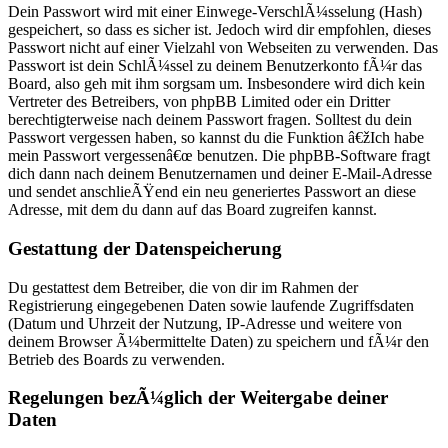
Dein Passwort wird mit einer Einwege-VerschlÃ¼sselung (Hash)
gespeichert, so dass es sicher ist. Jedoch wird dir empfohlen, dieses
Passwort nicht auf einer Vielzahl von Webseiten zu verwenden. Das
Passwort ist dein SchlÃ¼ssel zu deinem Benutzerkonto fÃ¼r das
Board, also geh mit ihm sorgsam um. Insbesondere wird dich kein
Vertreter des Betreibers, von phpBB Limited oder ein Dritter
berechtigterweise nach deinem Passwort fragen. Solltest du dein
Passwort vergessen haben, so kannst du die Funktion â€žIch habe
mein Passwort vergessenâ€œ benutzen. Die phpBB-Software fragt
dich dann nach deinem Benutzernamen und deiner E-Mail-Adresse
und sendet anschlieÃŸend ein neu generiertes Passwort an diese
Adresse, mit dem du dann auf das Board zugreifen kannst.
Gestattung der Datenspeicherung
Du gestattest dem Betreiber, die von dir im Rahmen der
Registrierung eingegebenen Daten sowie laufende Zugriffsdaten
(Datum und Uhrzeit der Nutzung, IP-Adresse und weitere von
deinem Browser Ã¼bermittelte Daten) zu speichern und fÃ¼r den
Betrieb des Boards zu verwenden.
Regelungen bezÃ¼glich der Weitergabe deiner
Daten