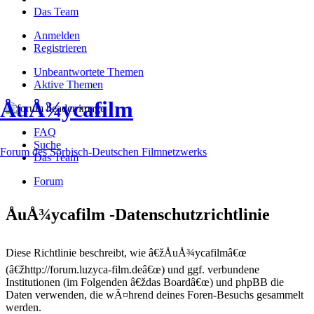
Das Team
Anmelden
Registrieren
Unbeantwortete Themen
Aktive Themen
ÅuÅ¾ycafilm
FAQ
Suche
Forum des Sorbisch-Deutschen Filmnetzwerks
Das Team
Forum
ÅuÅ¾ycafilm -Datenschutzrichtlinie
Diese Richtlinie beschreibt, wie â€žÅuÅ¾ycafilmâ€œ
(â€žhttp://forum.luzyca-film.deâ€œ) und ggf. verbundene
Institutionen (im Folgenden â€ždas Boardâ€œ) und phpBB die
Daten verwenden, die wÃ¤hrend deines Foren-Besuchs gesammelt
werden.