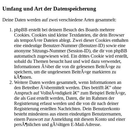
Umfang und Art der Datenspeicherung
Deine Daten werden auf zwei verschiedene Arten gesammelt:
phpBB erstellt bei deinem Besuch des Boards mehrere
Cookies. Cookies sind kleine Textdateien, die dein Browser
als temporÃ¤re Dateien ablegt. Zwei dieser Cookies enthalten
eine eindeutige Benutzer-Nummer (Benutzer-ID) sowie eine
anonyme Sitzungs-Nummer (Session-ID), die dir von phpBB
automatisch zugewiesen wird. Ein drittes Cookie wird erstellt,
sobald du Themen besucht hast und wird dazu verwendet,
Informationen Ã¼ber die von dir gelesenen BeitrÃ¤ge zu
speichern, um die ungelesenen BeitrÃ¤ge markieren zu
kÃ¶nnen.
Weitere Daten werden gesammelt, wenn Informationen an
den Betreiber Ã¼bermittelt werden. Dies betrifft â€” ohne
Anspruch auf VollstÃ¤ndigkeit â€” zum Beispiel BeitrÃ¤ge,
die als Gast erstellt werden, Daten, die im Rahmen der
Registrierung erfasst werden und die von dir nach deiner
Registrierung erstellten Nachrichten. Dein Benutzerkonto
besteht mindestens aus einem eindeutigen Benutzernamen,
einem Passwort zur Anmeldung mit diesem Konto und einer
persÃ¶nlichen und gÃ¼ltigen E-Mail-Adresse.