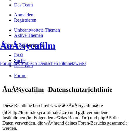
Das Team
Anmelden
Registrieren
Unbeantwortete Themen
Aktive Themen
ÅuÅ¾ycafilm
FAQ
Suche
Forum des Sorbisch-Deutschen Filmnetzwerks
Das Team
Forum
ÅuÅ¾ycafilm -Datenschutzrichtlinie
Diese Richtlinie beschreibt, wie â€žÅuÅ¾ycafilmâ€œ
(â€žhttp://forum.luzyca-film.deâ€œ) und ggf. verbundene
Institutionen (im Folgenden â€ždas Boardâ€œ) und phpBB die
Daten verwenden, die wÃ¤hrend deines Foren-Besuchs gesammelt
werden.