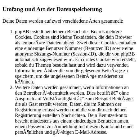
Umfang und Art der Datenspeicherung
Deine Daten werden auf zwei verschiedene Arten gesammelt:
phpBB erstellt bei deinem Besuch des Boards mehrere
Cookies. Cookies sind kleine Textdateien, die dein Browser
als temporÃ¤re Dateien ablegt. Zwei dieser Cookies enthalten
eine eindeutige Benutzer-Nummer (Benutzer-ID) sowie eine
anonyme Sitzungs-Nummer (Session-ID), die dir von phpBB
automatisch zugewiesen wird. Ein drittes Cookie wird erstellt,
sobald du Themen besucht hast und wird dazu verwendet,
Informationen Ã¼ber die von dir gelesenen BeitrÃ¤ge zu
speichern, um die ungelesenen BeitrÃ¤ge markieren zu
kÃ¶nnen.
Weitere Daten werden gesammelt, wenn Informationen an
den Betreiber Ã¼bermittelt werden. Dies betrifft â€” ohne
Anspruch auf VollstÃ¤ndigkeit â€” zum Beispiel BeitrÃ¤ge,
die als Gast erstellt werden, Daten, die im Rahmen der
Registrierung erfasst werden und die von dir nach deiner
Registrierung erstellten Nachrichten. Dein Benutzerkonto
besteht mindestens aus einem eindeutigen Benutzernamen,
einem Passwort zur Anmeldung mit diesem Konto und einer
persÃ¶nlichen und gÃ¼ltigen E-Mail-Adresse.