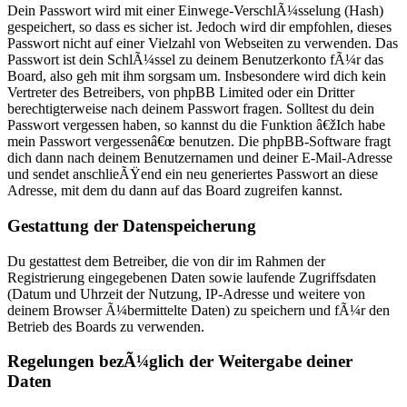
Dein Passwort wird mit einer Einwege-VerschlÃ¼sselung (Hash)
gespeichert, so dass es sicher ist. Jedoch wird dir empfohlen, dieses
Passwort nicht auf einer Vielzahl von Webseiten zu verwenden. Das
Passwort ist dein SchlÃ¼ssel zu deinem Benutzerkonto fÃ¼r das
Board, also geh mit ihm sorgsam um. Insbesondere wird dich kein
Vertreter des Betreibers, von phpBB Limited oder ein Dritter
berechtigterweise nach deinem Passwort fragen. Solltest du dein
Passwort vergessen haben, so kannst du die Funktion â€žIch habe
mein Passwort vergessenâ€œ benutzen. Die phpBB-Software fragt
dich dann nach deinem Benutzernamen und deiner E-Mail-Adresse
und sendet anschlieÃŸend ein neu generiertes Passwort an diese
Adresse, mit dem du dann auf das Board zugreifen kannst.
Gestattung der Datenspeicherung
Du gestattest dem Betreiber, die von dir im Rahmen der
Registrierung eingegebenen Daten sowie laufende Zugriffsdaten
(Datum und Uhrzeit der Nutzung, IP-Adresse und weitere von
deinem Browser Ã¼bermittelte Daten) zu speichern und fÃ¼r den
Betrieb des Boards zu verwenden.
Regelungen bezÃ¼glich der Weitergabe deiner
Daten