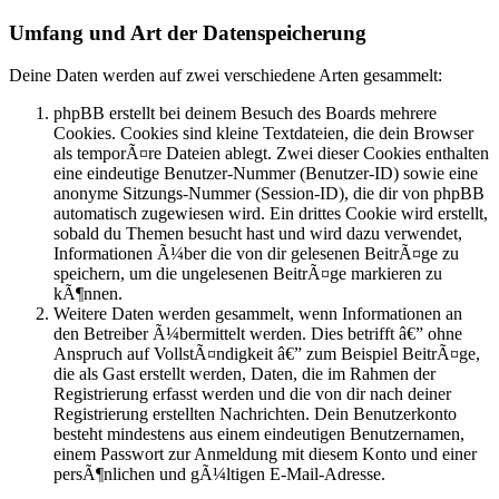
Umfang und Art der Datenspeicherung
Deine Daten werden auf zwei verschiedene Arten gesammelt:
phpBB erstellt bei deinem Besuch des Boards mehrere
Cookies. Cookies sind kleine Textdateien, die dein Browser
als temporÃ¤re Dateien ablegt. Zwei dieser Cookies enthalten
eine eindeutige Benutzer-Nummer (Benutzer-ID) sowie eine
anonyme Sitzungs-Nummer (Session-ID), die dir von phpBB
automatisch zugewiesen wird. Ein drittes Cookie wird erstellt,
sobald du Themen besucht hast und wird dazu verwendet,
Informationen Ã¼ber die von dir gelesenen BeitrÃ¤ge zu
speichern, um die ungelesenen BeitrÃ¤ge markieren zu
kÃ¶nnen.
Weitere Daten werden gesammelt, wenn Informationen an
den Betreiber Ã¼bermittelt werden. Dies betrifft â€” ohne
Anspruch auf VollstÃ¤ndigkeit â€” zum Beispiel BeitrÃ¤ge,
die als Gast erstellt werden, Daten, die im Rahmen der
Registrierung erfasst werden und die von dir nach deiner
Registrierung erstellten Nachrichten. Dein Benutzerkonto
besteht mindestens aus einem eindeutigen Benutzernamen,
einem Passwort zur Anmeldung mit diesem Konto und einer
persÃ¶nlichen und gÃ¼ltigen E-Mail-Adresse.