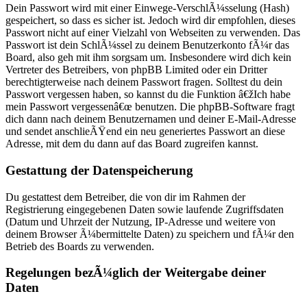
Dein Passwort wird mit einer Einwege-VerschlÃ¼sselung (Hash)
gespeichert, so dass es sicher ist. Jedoch wird dir empfohlen, dieses
Passwort nicht auf einer Vielzahl von Webseiten zu verwenden. Das
Passwort ist dein SchlÃ¼ssel zu deinem Benutzerkonto fÃ¼r das
Board, also geh mit ihm sorgsam um. Insbesondere wird dich kein
Vertreter des Betreibers, von phpBB Limited oder ein Dritter
berechtigterweise nach deinem Passwort fragen. Solltest du dein
Passwort vergessen haben, so kannst du die Funktion â€žIch habe
mein Passwort vergessenâ€œ benutzen. Die phpBB-Software fragt
dich dann nach deinem Benutzernamen und deiner E-Mail-Adresse
und sendet anschlieÃŸend ein neu generiertes Passwort an diese
Adresse, mit dem du dann auf das Board zugreifen kannst.
Gestattung der Datenspeicherung
Du gestattest dem Betreiber, die von dir im Rahmen der
Registrierung eingegebenen Daten sowie laufende Zugriffsdaten
(Datum und Uhrzeit der Nutzung, IP-Adresse und weitere von
deinem Browser Ã¼bermittelte Daten) zu speichern und fÃ¼r den
Betrieb des Boards zu verwenden.
Regelungen bezÃ¼glich der Weitergabe deiner
Daten