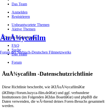
Das Team
Anmelden
Registrieren
Unbeantwortete Themen
Aktive Themen
ÅuÅ¾ycafilm
FAQ
Suche
Forum des Sorbisch-Deutschen Filmnetzwerks
Das Team
Forum
ÅuÅ¾ycafilm -Datenschutzrichtlinie
Diese Richtlinie beschreibt, wie â€žÅuÅ¾ycafilmâ€œ
(â€žhttp://forum.luzyca-film.deâ€œ) und ggf. verbundene
Institutionen (im Folgenden â€ždas Boardâ€œ) und phpBB die
Daten verwenden, die wÃ¤hrend deines Foren-Besuchs gesammelt
werden.