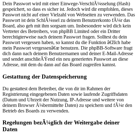
Dein Passwort wird mit einer Einwege-VerschlÃ¼sselung (Hash)
gespeichert, so dass es sicher ist. Jedoch wird dir empfohlen, dieses
Passwort nicht auf einer Vielzahl von Webseiten zu verwenden. Das
Passwort ist dein SchlÃ¼ssel zu deinem Benutzerkonto fÃ¼r das
Board, also geh mit ihm sorgsam um. Insbesondere wird dich kein
Vertreter des Betreibers, von phpBB Limited oder ein Dritter
berechtigterweise nach deinem Passwort fragen. Solltest du dein
Passwort vergessen haben, so kannst du die Funktion â€žIch habe
mein Passwort vergessenâ€œ benutzen. Die phpBB-Software fragt
dich dann nach deinem Benutzernamen und deiner E-Mail-Adresse
und sendet anschlieÃŸend ein neu generiertes Passwort an diese
Adresse, mit dem du dann auf das Board zugreifen kannst.
Gestattung der Datenspeicherung
Du gestattest dem Betreiber, die von dir im Rahmen der
Registrierung eingegebenen Daten sowie laufende Zugriffsdaten
(Datum und Uhrzeit der Nutzung, IP-Adresse und weitere von
deinem Browser Ã¼bermittelte Daten) zu speichern und fÃ¼r den
Betrieb des Boards zu verwenden.
Regelungen bezÃ¼glich der Weitergabe deiner
Daten