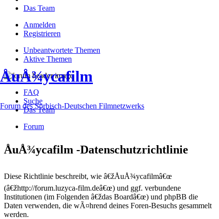
Das Team
Anmelden
Registrieren
Unbeantwortete Themen
Aktive Themen
ÅuÅ¾ycafilm
FAQ
Suche
Forum des Sorbisch-Deutschen Filmnetzwerks
Das Team
Forum
ÅuÅ¾ycafilm -Datenschutzrichtlinie
Diese Richtlinie beschreibt, wie â€žÅuÅ¾ycafilmâ€œ
(â€žhttp://forum.luzyca-film.deâ€œ) und ggf. verbundene
Institutionen (im Folgenden â€ždas Boardâ€œ) und phpBB die
Daten verwenden, die wÃ¤hrend deines Foren-Besuchs gesammelt
werden.