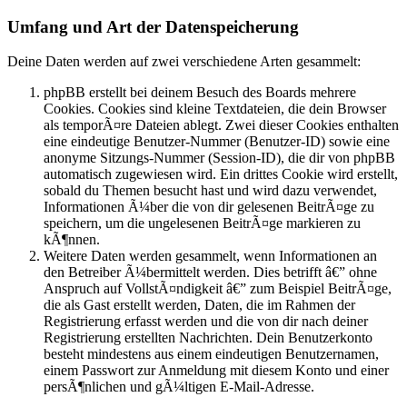
Umfang und Art der Datenspeicherung
Deine Daten werden auf zwei verschiedene Arten gesammelt:
phpBB erstellt bei deinem Besuch des Boards mehrere
Cookies. Cookies sind kleine Textdateien, die dein Browser
als temporÃ¤re Dateien ablegt. Zwei dieser Cookies enthalten
eine eindeutige Benutzer-Nummer (Benutzer-ID) sowie eine
anonyme Sitzungs-Nummer (Session-ID), die dir von phpBB
automatisch zugewiesen wird. Ein drittes Cookie wird erstellt,
sobald du Themen besucht hast und wird dazu verwendet,
Informationen Ã¼ber die von dir gelesenen BeitrÃ¤ge zu
speichern, um die ungelesenen BeitrÃ¤ge markieren zu
kÃ¶nnen.
Weitere Daten werden gesammelt, wenn Informationen an
den Betreiber Ã¼bermittelt werden. Dies betrifft â€” ohne
Anspruch auf VollstÃ¤ndigkeit â€” zum Beispiel BeitrÃ¤ge,
die als Gast erstellt werden, Daten, die im Rahmen der
Registrierung erfasst werden und die von dir nach deiner
Registrierung erstellten Nachrichten. Dein Benutzerkonto
besteht mindestens aus einem eindeutigen Benutzernamen,
einem Passwort zur Anmeldung mit diesem Konto und einer
persÃ¶nlichen und gÃ¼ltigen E-Mail-Adresse.