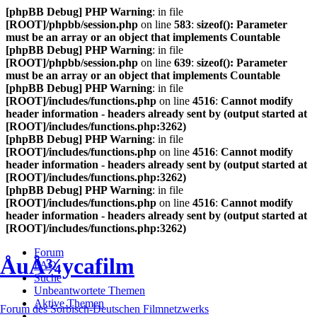
[phpBB Debug] PHP Warning
: in file
[ROOT]/phpbb/session.php
on line
583
:
sizeof(): Parameter
must be an array or an object that implements Countable
[phpBB Debug] PHP Warning
: in file
[ROOT]/phpbb/session.php
on line
639
:
sizeof(): Parameter
must be an array or an object that implements Countable
[phpBB Debug] PHP Warning
: in file
[ROOT]/includes/functions.php
on line
4516
:
Cannot modify
header information - headers already sent by (output started at
[ROOT]/includes/functions.php:3262)
[phpBB Debug] PHP Warning
: in file
[ROOT]/includes/functions.php
on line
4516
:
Cannot modify
header information - headers already sent by (output started at
[ROOT]/includes/functions.php:3262)
[phpBB Debug] PHP Warning
: in file
[ROOT]/includes/functions.php
on line
4516
:
Cannot modify
header information - headers already sent by (output started at
[ROOT]/includes/functions.php:3262)
Forum
ÅuÅ¾ycafilm
FAQ
Suche
Unbeantwortete Themen
Aktive Themen
Forum des Sorbisch-Deutschen Filmnetzwerks