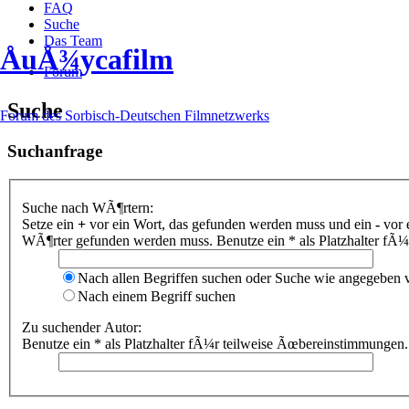
FAQ
Suche
Das Team
ÅuÅ¾ycafilm
Forum
Suche
Forum des Sorbisch-Deutschen Filmnetzwerks
Suchanfrage
Suche nach WÃ¶rtern:
Setze ein
+
vor ein Wort, das gefunden werden muss und ein
-
vor 
WÃ¶rter gefunden werden muss. Benutze ein * als Platzhalter fÃ
Nach allen Begriffen suchen oder Suche wie angegeben
Nach einem Begriff suchen
Zu suchender Autor:
Benutze ein * als Platzhalter fÃ¼r teilweise Ãœbereinstimmungen.