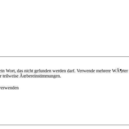
ein Wort, das nicht gefunden werden darf. Verwende mehrere WÃ¶rter
¼r teilweise Ãœbereinstimmungen.
 verwenden