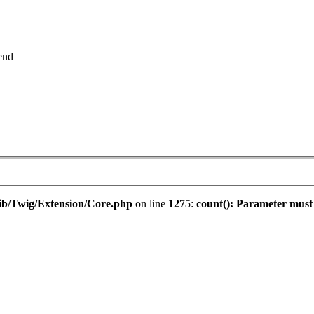
end
ib/Twig/Extension/Core.php
on line
1275
:
count(): Parameter must