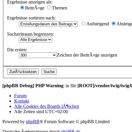
Ergebnisse anzeigen als:
BeitrÃ¤ge
Themen
Ergebnisse sortieren nach:
Aufsteigend
Absteig
Suchzeitraum begrenzen:
Die ersten:
Zeichen der BeitrÃ¤ge anzeigen
[phpBB Debug] PHP Warning
: in file
[ROOT]/vendor/twig/twig/l
Forum
Kontakt
Alle Cookies des Boards lÃ¶schen
Alle Zeiten sind
UTC+02:00
Powered by
phpBB
® Forum Software © phpBB Limited
Deutsche Ãœbersetzung durch
phpBB.de