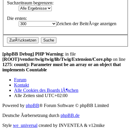
Suchzeitraum begrenzen:
Die ersten:
Zeichen der BeitrÃ¤ge anzeigen
[phpBB Debug] PHP Warning
: in file
[ROOT]/vendor/twig/twig/lib/Twig/Extension/Core.php
on line
1275
:
count(): Parameter must be an array or an object that
implements Countable
Forum
Kontakt
Alle Cookies des Boards lÃ¶schen
Alle Zeiten sind
UTC+02:00
Powered by
phpBB
® Forum Software © phpBB Limited
Deutsche Ãœbersetzung durch
phpBB.de
Style
we_universal
created by INVENTEA & v12mike