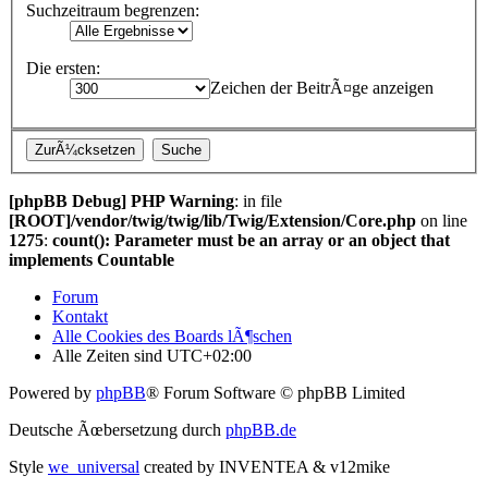
Suchzeitraum begrenzen:
Die ersten:
Zeichen der BeitrÃ¤ge anzeigen
[phpBB Debug] PHP Warning
: in file
[ROOT]/vendor/twig/twig/lib/Twig/Extension/Core.php
on line
1275
:
count(): Parameter must be an array or an object that
implements Countable
Forum
Kontakt
Alle Cookies des Boards lÃ¶schen
Alle Zeiten sind
UTC+02:00
Powered by
phpBB
® Forum Software © phpBB Limited
Deutsche Ãœbersetzung durch
phpBB.de
Style
we_universal
created by INVENTEA & v12mike