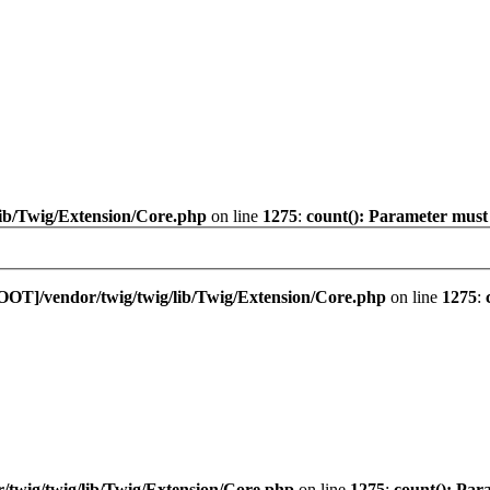
ib/Twig/Extension/Core.php
on line
1275
:
count(): Parameter must
OOT]/vendor/twig/twig/lib/Twig/Extension/Core.php
on line
1275
:
twig/twig/lib/Twig/Extension/Core.php
on line
1275
:
count(): Par