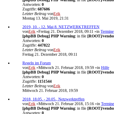
Antworten:
0
Zugriffe:
687606
Letzter Beitrag
von
Erik
Montag 13. Mai 2019, 21:31
2019, 10. - 12. Mai 8. NETZWERKTREFFEN
von
Erik
»Freitag 21. Dezember 2018, 09:11 »in
Termine
[phpBB Debug] PHP Warning
: in file
[ROOT]/vendor/
Antworten:
0
Zugriffe:
447822
Letzter Beitrag
von
Erik
Freitag 21. Dezember 2018, 09:11
Regeln im Forum
von
Erik
»Mittwoch 21. Februar 2018, 19:59 »in
Hilfe
[phpBB Debug] PHP Warning
: in file
[ROOT]/vendor/
Antworten:
0
Zugriffe:
1151544
Letzter Beitrag
von
Erik
Mittwoch 21. Februar 2018, 19:59
2018, 18.05. - 20.05., Netzwerktreffen
von
Erik
»Mittwoch 21. Februar 2018, 15:16 »in
Termin
[phpBB Debug] PHP Warning
: in file
[ROOT]/vendor/
Antworten:
0