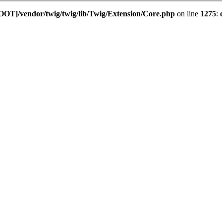
OOT]/vendor/twig/twig/lib/Twig/Extension/Core.php
on line
1275
: