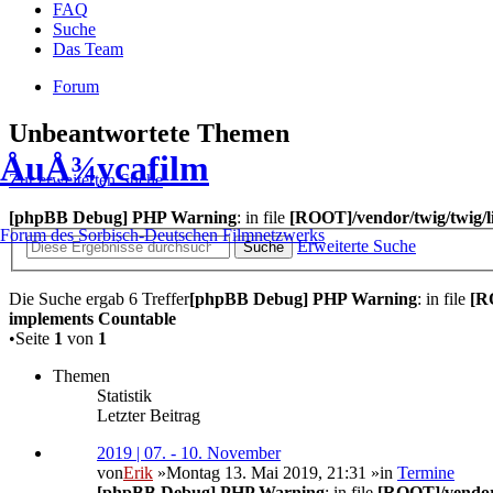
FAQ
Suche
Das Team
Forum
Unbeantwortete Themen
ÅuÅ¾ycafilm
Zur erweiterten Suche
[phpBB Debug] PHP Warning
: in file
[ROOT]/vendor/twig/twig/l
Forum des Sorbisch-Deutschen Filmnetzwerks
Erweiterte Suche
Suche
Die Suche ergab 6 Treffer
[phpBB Debug] PHP Warning
: in file
[R
implements Countable
•Seite
1
von
1
Themen
Statistik
Letzter Beitrag
2019 | 07. - 10. November
von
Erik
»Montag 13. Mai 2019, 21:31 »in
Termine
[phpBB Debug] PHP Warning
: in file
[ROOT]/vendor/