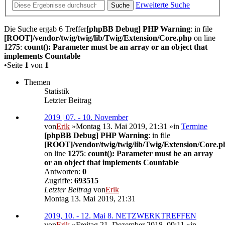
Erweiterte Suche
Suche
Die Suche ergab 6 Treffer
[phpBB Debug] PHP Warning
: in file
[ROOT]/vendor/twig/twig/lib/Twig/Extension/Core.php
on line
1275
:
count(): Parameter must be an array or an object that
implements Countable
•Seite
1
von
1
Themen
Statistik
Letzter Beitrag
2019 | 07. - 10. November
von
Erik
»Montag 13. Mai 2019, 21:31 »in
Termine
[phpBB Debug] PHP Warning
: in file
[ROOT]/vendor/twig/twig/lib/Twig/Extension/Core.p
on line
1275
:
count(): Parameter must be an array
or an object that implements Countable
Antworten:
0
Zugriffe:
693515
Letzter Beitrag
von
Erik
Montag 13. Mai 2019, 21:31
2019, 10. - 12. Mai 8. NETZWERKTREFFEN
von
Erik
»Freitag 21. Dezember 2018, 09:11 »in