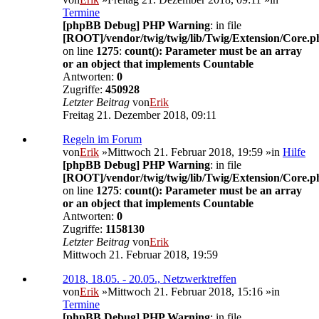
Termine
[phpBB Debug] PHP Warning
: in file
[ROOT]/vendor/twig/twig/lib/Twig/Extension/Core.p
on line
1275
:
count(): Parameter must be an array
or an object that implements Countable
Antworten:
0
Zugriffe:
450928
Letzter Beitrag
von
Erik
Freitag 21. Dezember 2018, 09:11
Regeln im Forum
von
Erik
»Mittwoch 21. Februar 2018, 19:59 »in
Hilfe
[phpBB Debug] PHP Warning
: in file
[ROOT]/vendor/twig/twig/lib/Twig/Extension/Core.p
on line
1275
:
count(): Parameter must be an array
or an object that implements Countable
Antworten:
0
Zugriffe:
1158130
Letzter Beitrag
von
Erik
Mittwoch 21. Februar 2018, 19:59
2018, 18.05. - 20.05., Netzwerktreffen
von
Erik
»Mittwoch 21. Februar 2018, 15:16 »in
Termine
[phpBB Debug] PHP Warning
: in file