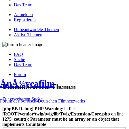
Das Team
Anmelden
Registrieren
Unbeantwortete Themen
Aktive Themen
FAQ
Suche
Das Team
Forum
ÅuÅ¾ycafilm
Unbeantwortete Themen
Zur erweiterten Suche
Forum des Sorbisch-Deutschen Filmnetzwerks
[phpBB Debug] PHP Warning
: in file
[ROOT]/vendor/twig/twig/lib/Twig/Extension/Core.php
on line
1275
:
count(): Parameter must be an array or an object that
implements Countable