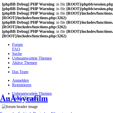
[phpBB Debug] PHP Warning
: in file
[ROOT]/phpbb/session.ph
[phpBB Debug] PHP Warning
: in file
[ROOT]/phpbb/session.ph
[phpBB Debug] PHP Warning
: in file
[ROOT]/includes/functions
[ROOT]/includes/functions.php:3262)
[phpBB Debug] PHP Warning
: in file
[ROOT]/includes/functions
[ROOT]/includes/functions.php:3262)
[phpBB Debug] PHP Warning
: in file
[ROOT]/includes/functions
[ROOT]/includes/functions.php:3262)
Forum
FAQ
Suche
Unbeantwortete Themen
Aktive Themen
Das Team
Anmelden
Registrieren
Unbeantwortete Themen
ÅuÅ¾ycafilm
Aktive Themen