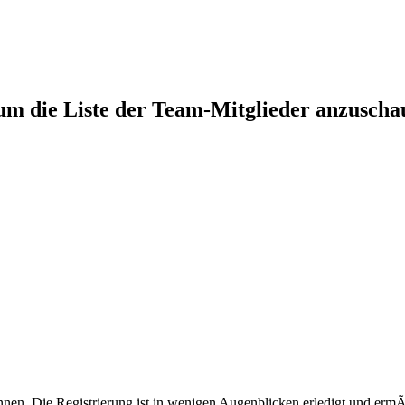
 um die Liste der Team-Mitglieder anzuscha
nen. Die Registrierung ist in wenigen Augenblicken erledigt und ermÃ¶