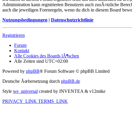
Administration kann registrierten Benutzern auch zusÃ¤tzliche Berec
auch die jeweiligen Forenregeln, wenn du dich in diesem Board bewe
Nutzungsbedingungen
|
Datenschutzrichtlinie
Registrieren
Forum
Kontakt
Alle Cookies des Boards lÃ¶schen
Alle Zeiten sind
UTC+02:00
Powered by
phpBB
® Forum Software © phpBB Limited
Deutsche Ãœbersetzung durch
phpBB.de
Style
we_universal
created by INVENTEA & v12mike
PRIVACY_LINK
TERMS_LINK