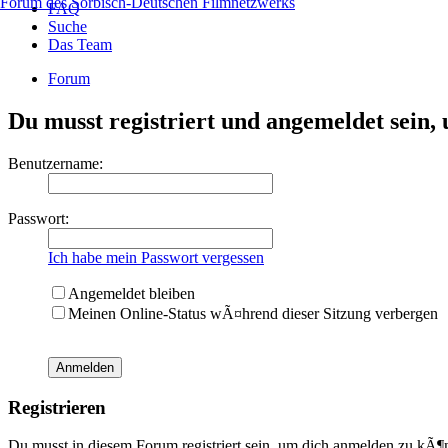
Forum des Sorbisch-Deutschen Filmnetzwerks
FAQ
Suche
Das Team
Forum
Du musst registriert und angemeldet sein,
Benutzername:
Passwort:
Ich habe mein Passwort vergessen
Angemeldet bleiben
Meinen Online-Status wÃ¤hrend dieser Sitzung verbergen
Registrieren
Du musst in diesem Forum registriert sein, um dich anmelden zu kÃ¶n