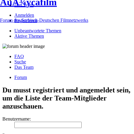
ÅuÅ¾ycafilm
Das Team
Anmelden
Forum des Sorbisch-Deutschen Filmnetzwerks
Registrieren
Unbeantwortete Themen
Aktive Themen
FAQ
Suche
Das Team
Forum
Du musst registriert und angemeldet sein,
um die Liste der Team-Mitglieder
anzuschauen.
Benutzername: