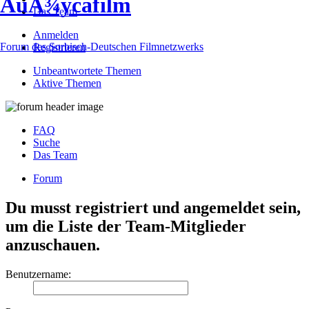
ÅuÅ¾ycafilm
Das Team
Anmelden
Forum des Sorbisch-Deutschen Filmnetzwerks
Registrieren
Unbeantwortete Themen
Aktive Themen
FAQ
Suche
Das Team
Forum
Du musst registriert und angemeldet sein,
um die Liste der Team-Mitglieder
anzuschauen.
Benutzername: