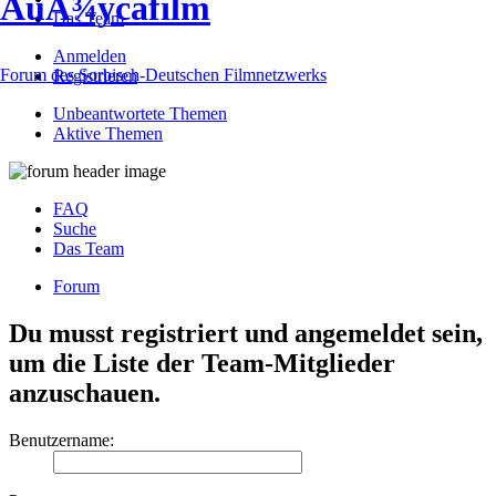
ÅuÅ¾ycafilm
Das Team
Anmelden
Forum des Sorbisch-Deutschen Filmnetzwerks
Registrieren
Unbeantwortete Themen
Aktive Themen
FAQ
Suche
Das Team
Forum
Du musst registriert und angemeldet sein,
um die Liste der Team-Mitglieder
anzuschauen.
Benutzername: