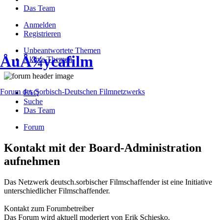
Das Team
Anmelden
Registrieren
Unbeantwortete Themen
ÅuÅ¾ycafilm
Aktive Themen
Forum des Sorbisch-Deutschen Filmnetzwerks
FAQ
Suche
Das Team
Forum
Kontakt mit der Board-Administration
aufnehmen
Das Netzwerk deutsch.sorbischer Filmschaffender ist eine Initiative
unterschiedlicher Filmschaffender.
Kontakt zum Forumbetreiber
Das Forum wird aktuell moderiert von Erik Schiesko.