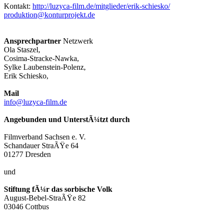
Kontakt:
http://luzyca-film.de/mitglieder/erik-schiesko/
produktion@konturprojekt.de
Ansprechpartner
Netzwerk
Ola Staszel,
Cosima-Stracke-Nawka,
Sylke Laubenstein-Polenz,
Erik Schiesko,
Mail
info@luzyca-film.de
Angebunden und UnterstÃ¼tzt durch
Filmverband Sachsen e. V.
Schandauer StraÃŸe 64
01277 Dresden
und
Stiftung fÃ¼r das sorbische Volk
August-Bebel-StraÃŸe 82
03046 Cottbus