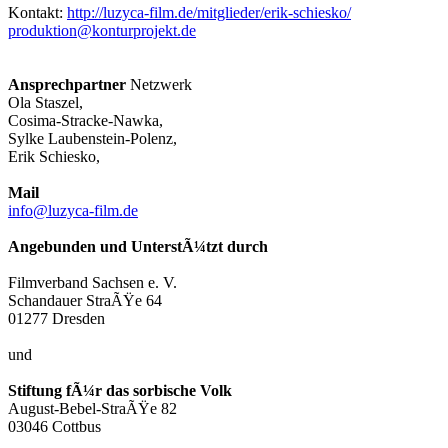
Kontakt:
http://luzyca-film.de/mitglieder/erik-schiesko/
produktion@konturprojekt.de
Ansprechpartner
Netzwerk
Ola Staszel,
Cosima-Stracke-Nawka,
Sylke Laubenstein-Polenz,
Erik Schiesko,
Mail
info@luzyca-film.de
Angebunden und UnterstÃ¼tzt durch
Filmverband Sachsen e. V.
Schandauer StraÃŸe 64
01277 Dresden
und
Stiftung fÃ¼r das sorbische Volk
August-Bebel-StraÃŸe 82
03046 Cottbus