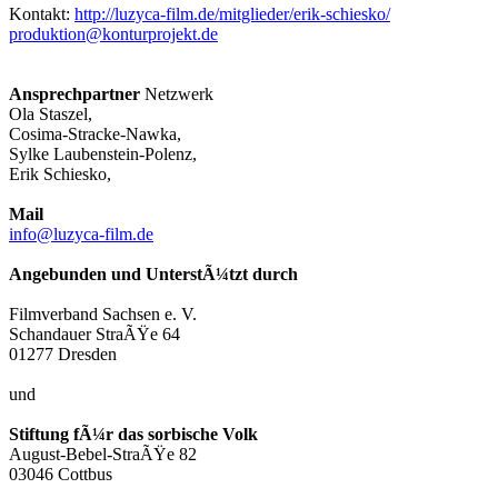
Kontakt:
http://luzyca-film.de/mitglieder/erik-schiesko/
produktion@konturprojekt.de
Ansprechpartner
Netzwerk
Ola Staszel,
Cosima-Stracke-Nawka,
Sylke Laubenstein-Polenz,
Erik Schiesko,
Mail
info@luzyca-film.de
Angebunden und UnterstÃ¼tzt durch
Filmverband Sachsen e. V.
Schandauer StraÃŸe 64
01277 Dresden
und
Stiftung fÃ¼r das sorbische Volk
August-Bebel-StraÃŸe 82
03046 Cottbus