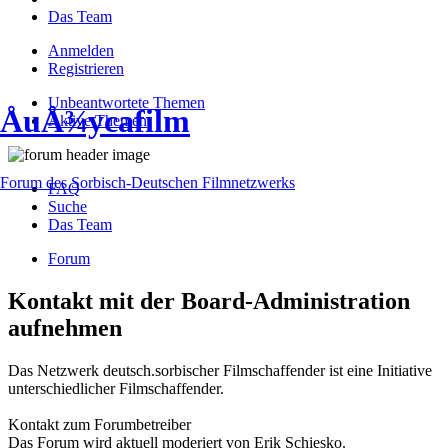
Das Team
Anmelden
Registrieren
Unbeantwortete Themen
ÅuÅ¾ycafilm
Aktive Themen
Forum des Sorbisch-Deutschen Filmnetzwerks
FAQ
Suche
Das Team
Forum
Kontakt mit der Board-Administration
aufnehmen
Das Netzwerk deutsch.sorbischer Filmschaffender ist eine Initiative
unterschiedlicher Filmschaffender.
Kontakt zum Forumbetreiber
Das Forum wird aktuell moderiert von Erik Schiesko.