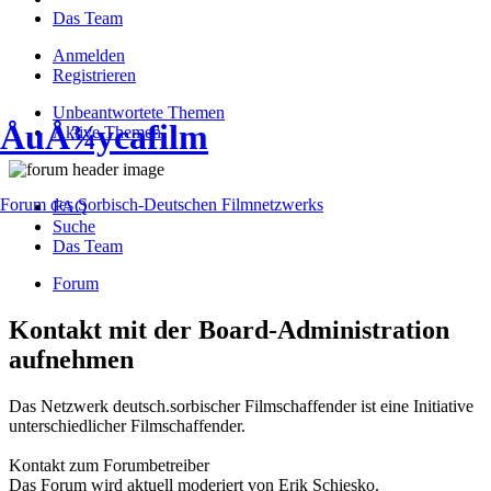
Das Team
Anmelden
Registrieren
Unbeantwortete Themen
ÅuÅ¾ycafilm
Aktive Themen
Forum des Sorbisch-Deutschen Filmnetzwerks
FAQ
Suche
Das Team
Forum
Kontakt mit der Board-Administration
aufnehmen
Das Netzwerk deutsch.sorbischer Filmschaffender ist eine Initiative
unterschiedlicher Filmschaffender.
Kontakt zum Forumbetreiber
Das Forum wird aktuell moderiert von Erik Schiesko.