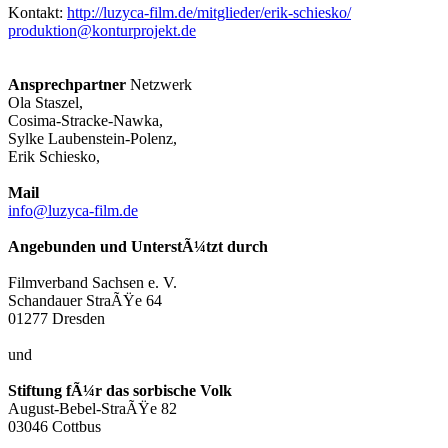
Kontakt:
http://luzyca-film.de/mitglieder/erik-schiesko/
produktion@konturprojekt.de
Ansprechpartner
Netzwerk
Ola Staszel,
Cosima-Stracke-Nawka,
Sylke Laubenstein-Polenz,
Erik Schiesko,
Mail
info@luzyca-film.de
Angebunden und UnterstÃ¼tzt durch
Filmverband Sachsen e. V.
Schandauer StraÃŸe 64
01277 Dresden
und
Stiftung fÃ¼r das sorbische Volk
August-Bebel-StraÃŸe 82
03046 Cottbus