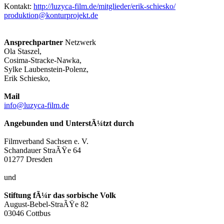
Kontakt:
http://luzyca-film.de/mitglieder/erik-schiesko/
produktion@konturprojekt.de
Ansprechpartner
Netzwerk
Ola Staszel,
Cosima-Stracke-Nawka,
Sylke Laubenstein-Polenz,
Erik Schiesko,
Mail
info@luzyca-film.de
Angebunden und UnterstÃ¼tzt durch
Filmverband Sachsen e. V.
Schandauer StraÃŸe 64
01277 Dresden
und
Stiftung fÃ¼r das sorbische Volk
August-Bebel-StraÃŸe 82
03046 Cottbus