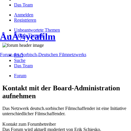
Das Team
Anmelden
Registrieren
Unbeantwortete Themen
ÅuÅ¾ycafilm
Aktive Themen
Forum des Sorbisch-Deutschen Filmnetzwerks
FAQ
Suche
Das Team
Forum
Kontakt mit der Board-Administration
aufnehmen
Das Netzwerk deutsch.sorbischer Filmschaffender ist eine Initiative
unterschiedlicher Filmschaffender.
Kontakt zum Forumbetreiber
Das Forum wird aktuell moderiert von Erik Schiesko.