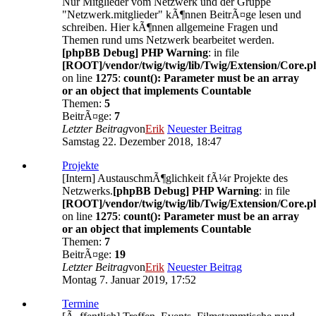
Nur Mitglieder vom Netzwerk und der Gruppe
"Netzwerk.mitglieder" kÃ¶nnen BeitrÃ¤ge lesen und
schreiben. Hier kÃ¶nnen allgemeine Fragen und
Themen rund ums Netzwerk bearbeitet werden.
[phpBB Debug] PHP Warning
: in file
[ROOT]/vendor/twig/twig/lib/Twig/Extension/Core.p
on line
1275
:
count(): Parameter must be an array
or an object that implements Countable
Themen:
5
BeitrÃ¤ge:
7
Letzter Beitrag
von
Erik
Neuester Beitrag
Samstag 22. Dezember 2018, 18:47
Projekte
[Intern] AustauschmÃ¶glichkeit fÃ¼r Projekte des
Netzwerks.
[phpBB Debug] PHP Warning
: in file
[ROOT]/vendor/twig/twig/lib/Twig/Extension/Core.p
on line
1275
:
count(): Parameter must be an array
or an object that implements Countable
Themen:
7
BeitrÃ¤ge:
19
Letzter Beitrag
von
Erik
Neuester Beitrag
Montag 7. Januar 2019, 17:52
Termine