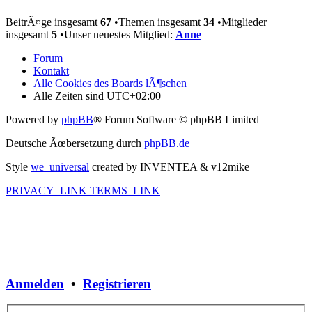
BeitrÃ¤ge insgesamt
67
•Themen insgesamt
34
•Mitglieder
insgesamt
5
•Unser neuestes Mitglied:
Anne
Forum
Kontakt
Alle Cookies des Boards lÃ¶schen
Alle Zeiten sind
UTC+02:00
Powered by
phpBB
® Forum Software © phpBB Limited
Deutsche Ãœbersetzung durch
phpBB.de
Style
we_universal
created by INVENTEA & v12mike
PRIVACY_LINK
TERMS_LINK
Anmelden
•
Registrieren