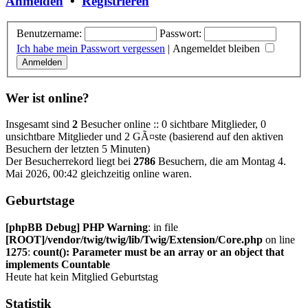
Anmelden
•
Registrieren
Benutzername:
Passwort:
Ich habe mein Passwort vergessen
|
Angemeldet bleiben
Wer ist online?
Insgesamt sind
2
Besucher online :: 0 sichtbare Mitglieder, 0
unsichtbare Mitglieder und 2 GÃ¤ste (basierend auf den aktiven
Besuchern der letzten 5 Minuten)
Der Besucherrekord liegt bei
2786
Besuchern, die am Montag 4.
Mai 2026, 00:42 gleichzeitig online waren.
Geburtstage
[phpBB Debug] PHP Warning
: in file
[ROOT]/vendor/twig/twig/lib/Twig/Extension/Core.php
on line
1275
:
count(): Parameter must be an array or an object that
implements Countable
Heute hat kein Mitglied Geburtstag
Statistik