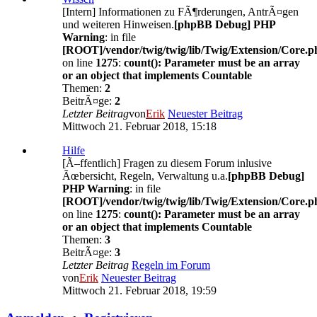
[Intern] Informationen zu FÃ¶rderungen, AntrÃ¤gen
und weiteren Hinweisen.
[phpBB Debug] PHP
Warning
: in file
[ROOT]/vendor/twig/twig/lib/Twig/Extension/Core.p
on line
1275
:
count(): Parameter must be an array
or an object that implements Countable
Themen:
2
BeitrÃ¤ge:
2
Letzter Beitrag
von
Erik
Neuester Beitrag
Mittwoch 21. Februar 2018, 15:18
Hilfe
[Ã–ffentlich] Fragen zu diesem Forum inlusive
Ãœbersicht, Regeln, Verwaltung u.a.
[phpBB Debug]
PHP Warning
: in file
[ROOT]/vendor/twig/twig/lib/Twig/Extension/Core.p
on line
1275
:
count(): Parameter must be an array
or an object that implements Countable
Themen:
3
BeitrÃ¤ge:
3
Letzter Beitrag
Regeln im Forum
von
Erik
Neuester Beitrag
Mittwoch 21. Februar 2018, 19:59