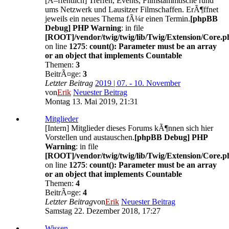
[Ã–ffentlich] Treffen, Events, Filmstammtische rund
ums Netzwerk und Lausitzer Filmschaffen. ErÃ¶ffnet
jeweils ein neues Thema fÃ¼r einen Termin.
[phpBB
Debug] PHP Warning
: in file
[ROOT]/vendor/twig/twig/lib/Twig/Extension/Core.p
on line
1275
:
count(): Parameter must be an array
or an object that implements Countable
Themen:
3
BeitrÃ¤ge:
3
Letzter Beitrag
2019 | 07. - 10. November
von
Erik
Neuester Beitrag
Montag 13. Mai 2019, 21:31
Mitglieder
[Intern] Mitglieder dieses Forums kÃ¶nnen sich hier
Vorstellen und austauschen.
[phpBB Debug] PHP
Warning
: in file
[ROOT]/vendor/twig/twig/lib/Twig/Extension/Core.p
on line
1275
:
count(): Parameter must be an array
or an object that implements Countable
Themen:
4
BeitrÃ¤ge:
4
Letzter Beitrag
von
Erik
Neuester Beitrag
Samstag 22. Dezember 2018, 17:27
Wissen