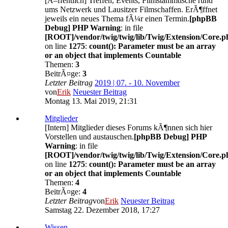
[Ã–ffentlich] Treffen, Events, Filmstammtische rund
ums Netzwerk und Lausitzer Filmschaffen. ErÃ¶ffnet
jeweils ein neues Thema fÃ¼r einen Termin.
[phpBB
Debug] PHP Warning
: in file
[ROOT]/vendor/twig/twig/lib/Twig/Extension/Core.p
on line
1275
:
count(): Parameter must be an array
or an object that implements Countable
Themen:
3
BeitrÃ¤ge:
3
Letzter Beitrag
2019 | 07. - 10. November
von
Erik
Neuester Beitrag
Montag 13. Mai 2019, 21:31
Mitglieder
[Intern] Mitglieder dieses Forums kÃ¶nnen sich hier
Vorstellen und austauschen.
[phpBB Debug] PHP
Warning
: in file
[ROOT]/vendor/twig/twig/lib/Twig/Extension/Core.p
on line
1275
:
count(): Parameter must be an array
or an object that implements Countable
Themen:
4
BeitrÃ¤ge:
4
Letzter Beitrag
von
Erik
Neuester Beitrag
Samstag 22. Dezember 2018, 17:27
Wissen