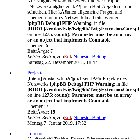
Nur Mitglieder vom Netzwerk und der Gruppe
"Netzwerk.mitglieder" kÃ¶nnen BeitrÃ¤ge lesen und
schreiben. Hier kÃ¶nnen allgemeine Fragen und
Themen rund ums Netzwerk bearbeitet werden.
[phpBB Debug] PHP Warning
: in file
[ROOT]/vendor/twig/twig/lib/Twig/Extension/Core.p
on line
1275
:
count(): Parameter must be an array
or an object that implements Countable
Themen:
5
BeitrÃ¤ge:
7
Letzter Beitrag
von
Erik
Neuester Beitrag
Samstag 22. Dezember 2018, 18:47
Projekte
[Intern] AustauschmÃ¶glichkeit fÃ¼r Projekte des
Netzwerks.
[phpBB Debug] PHP Warning
: in file
[ROOT]/vendor/twig/twig/lib/Twig/Extension/Core.p
on line
1275
:
count(): Parameter must be an array
or an object that implements Countable
Themen:
7
BeitrÃ¤ge:
19
Letzter Beitrag
von
Erik
Neuester Beitrag
Montag 7. Januar 2019, 17:52
Termine