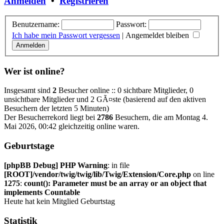
Anmelden
•
Registrieren
Benutzername:
Passwort:
Ich habe mein Passwort vergessen
|
Angemeldet bleiben
Wer ist online?
Insgesamt sind
2
Besucher online :: 0 sichtbare Mitglieder, 0
unsichtbare Mitglieder und 2 GÃ¤ste (basierend auf den aktiven
Besuchern der letzten 5 Minuten)
Der Besucherrekord liegt bei
2786
Besuchern, die am Montag 4.
Mai 2026, 00:42 gleichzeitig online waren.
Geburtstage
[phpBB Debug] PHP Warning
: in file
[ROOT]/vendor/twig/twig/lib/Twig/Extension/Core.php
on line
1275
:
count(): Parameter must be an array or an object that
implements Countable
Heute hat kein Mitglied Geburtstag
Statistik