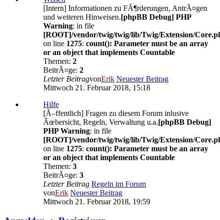
[Intern] Informationen zu FÃ¶rderungen, AntrÃ¤gen
und weiteren Hinweisen.
[phpBB Debug] PHP
Warning
: in file
[ROOT]/vendor/twig/twig/lib/Twig/Extension/Core.p
on line
1275
:
count(): Parameter must be an array
or an object that implements Countable
Themen:
2
BeitrÃ¤ge:
2
Letzter Beitrag
von
Erik
Neuester Beitrag
Mittwoch 21. Februar 2018, 15:18
Hilfe
[Ã–ffentlich] Fragen zu diesem Forum inlusive
Ãœbersicht, Regeln, Verwaltung u.a.
[phpBB Debug]
PHP Warning
: in file
[ROOT]/vendor/twig/twig/lib/Twig/Extension/Core.p
on line
1275
:
count(): Parameter must be an array
or an object that implements Countable
Themen:
3
BeitrÃ¤ge:
3
Letzter Beitrag
Regeln im Forum
von
Erik
Neuester Beitrag
Mittwoch 21. Februar 2018, 19:59