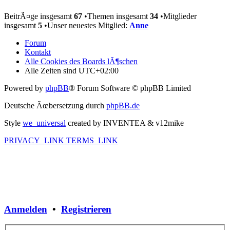
BeitrÃ¤ge insgesamt
67
•Themen insgesamt
34
•Mitglieder
insgesamt
5
•Unser neuestes Mitglied:
Anne
Forum
Kontakt
Alle Cookies des Boards lÃ¶schen
Alle Zeiten sind
UTC+02:00
Powered by
phpBB
® Forum Software © phpBB Limited
Deutsche Ãœbersetzung durch
phpBB.de
Style
we_universal
created by INVENTEA & v12mike
PRIVACY_LINK
TERMS_LINK
Anmelden
•
Registrieren