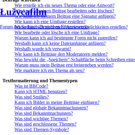
Wie erstelle ich ein neues Thema oder eine Antwort?
Łužycafilm
Wie kann ich einen Beitrag bearbeiten oder löschen?
Wie kann ich meinem Beitrag eine Signatur anfügen?
Wie kann ich eine Umfrage erstellen?
Forum des Sorbisch-Deutschen Filmnetzwerks
Wieso kann ich nicht mehr Antwortmöglichkeiten erstellen?
Wie bearbeite oder lösche ich eine Umfrage?
Warum kann ich auf bestimmte Foren nicht zugreifen?
Weshalb kann ich keine Dateianhänge anfügen?
Weshalb wurde ich verwarnt?
Wie kann ich Beiträge den Moderatoren melden?
Was bewirkt die „Speichern“-Schaltfläche beim Schreiben eine
Warum muss mein Beitrag erst freigegeben werden?
Wie markiere ich ein Thema als neu?
Textformatierung und Thementypen
Was ist BBCode?
Kann ich HTML benutzen?
Was sind Smilies?
Kann ich Bilder in meine Beiträge einfügen?
Was sind globale Bekanntmachungen?
Was sind Bekanntmachungen?
Was sind wichtige Themen?
Was sind geschlossene Themen?
Was sind Themen-Symbole?