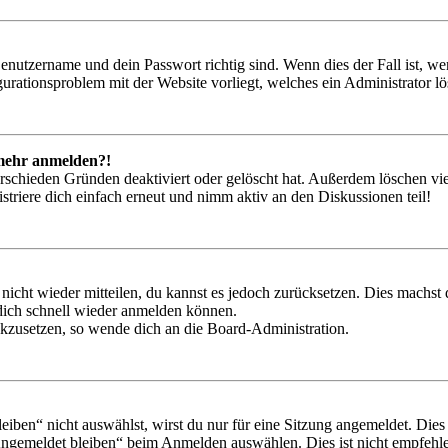
Benutzername und dein Passwort richtig sind. Wenn dies der Fall ist, w
igurationsproblem mit der Website vorliegt, welches ein Administrator l
t mehr anmelden?!
rschieden Gründen deaktiviert oder gelöscht hat. Außerdem löschen vie
triere dich einfach erneut und nimm aktiv an den Diskussionen teil!
 nicht wieder mitteilen, du kannst es jedoch zurücksetzen. Dies machs
 dich schnell wieder anmelden können.
ückzusetzen, so wende dich an die Board-Administration.
en“ nicht auswählst, wirst du nur für eine Sitzung angemeldet. Dies
Angemeldet bleiben“ beim Anmelden auswählen. Dies ist nicht empfehle