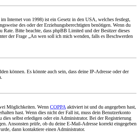
m Internet von 1998) ist ein Gesetz in den USA, welches festlegt,
ungsweise des oder der Erziehungsberechtigten benötigen. Wenn du
nd zu Rate. Bitte beachte, dass phpBB Limited und der Besitzer dieses
 unter der Frage „An wen soll ich mich wenden, falls es Beschwerden
elden können. Es könnte auch sein, dass deine IP-Adresse oder der
n.
 zwei Möglichkeiten. Wenn
COPPA
aktiviert ist und du angegeben hast,
rhalten hast. Wenn dies nicht der Fall ist, muss dein Benutzerkonto
 dies selbst erledigen oder ein Administrator. Bei der Registrierung
ungen. Ansonsten prüfe, ob du deine E-Mail-Adresse korrekt eingegeben
urde, dann kontaktiere einen Administrator.