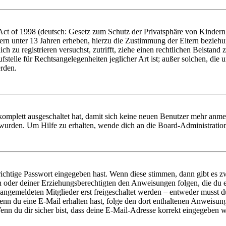
t of 1998 (deutsch: Gesetz zum Schutz der Privatsphäre von Kindern i
ern unter 13 Jahren erheben, hierzu die Zustimmung der Eltern bezieh
dich zu registrieren versuchst, zutrifft, ziehe einen rechtlichen Beista
stelle für Rechtsangelegenheiten jeglicher Art ist; außer solchen, die
erden.
 komplett ausgeschaltet hat, damit sich keine neuen Benutzer mehr anm
 wurden. Um Hilfe zu erhalten, wende dich an die Board-Administratio
richtige Passwort eingegeben hast. Wenn diese stimmen, dann gibt es
ern oder deiner Erziehungsberechtigten den Anweisungen folgen, die du e
 angemeldeten Mitglieder erst freigeschaltet werden – entweder musst du
. Wenn du eine E-Mail erhalten hast, folge den dort enthaltenen Anweis
nn du dir sicher bist, dass deine E-Mail-Adresse korrekt eingegeben w