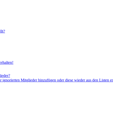
lt?
rhalten!
lieder?
er ignorierten Mitglieder hinzufügen oder diese wieder aus den Listen e