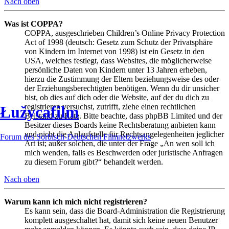
Nach oben
Was ist COPPA?
COPPA, ausgeschrieben Children’s Online Privacy Protection
Act of 1998 (deutsch: Gesetz zum Schutz der Privatsphäre
von Kindern im Internet von 1998) ist ein Gesetz in den
USA, welches festlegt, dass Websites, die möglicherweise
persönliche Daten von Kindern unter 13 Jahren erheben,
hierzu die Zustimmung der Eltern beziehungsweise des oder
der Erziehungsberechtigten benötigen. Wenn du dir unsicher
bist, ob dies auf dich oder die Website, auf der du dich zu
registrieren versuchst, zutrifft, ziehe einen rechtlichen
Łužycafilm
Beistand zu Rate. Bitte beachte, dass phpBB Limited und der
Besitzer dieses Boards keine Rechtsberatung anbieten kann
und nicht die Anlaufstelle für Rechtsangelegenheiten jeglicher
Forum des Sorbisch-Deutschen Filmnetzwerks
Art ist; außer solchen, die unter der Frage „An wen soll ich
mich wenden, falls es Beschwerden oder juristische Anfragen
zu diesem Forum gibt?“ behandelt werden.
Nach oben
Warum kann ich mich nicht registrieren?
Es kann sein, dass die Board-Administration die Registrierung
komplett ausgeschaltet hat, damit sich keine neuen Benutzer