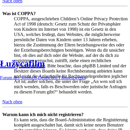
Nach oben
Was ist COPPA?
COPPA, ausgeschrieben Children’s Online Privacy Protection
Act of 1998 (deutsch: Gesetz zum Schutz der Privatsphäre
von Kindern im Internet von 1998) ist ein Gesetz in den
USA, welches festlegt, dass Websites, die möglicherweise
persönliche Daten von Kindern unter 13 Jahren erheben,
hierzu die Zustimmung der Eltern beziehungsweise des oder
der Erziehungsberechtigten benötigen. Wenn du dir unsicher
bist, ob dies auf dich oder die Website, auf der du dich zu
registrieren versuchst, zutrifft, ziehe einen rechtlichen
Łužycafilm
Beistand zu Rate. Bitte beachte, dass phpBB Limited und der
Besitzer dieses Boards keine Rechtsberatung anbieten kann
und nicht die Anlaufstelle für Rechtsangelegenheiten jeglicher
Forum des Sorbisch-Deutschen Filmnetzwerks
Art ist; außer solchen, die unter der Frage „An wen soll ich
mich wenden, falls es Beschwerden oder juristische Anfragen
zu diesem Forum gibt?“ behandelt werden.
Nach oben
Warum kann ich mich nicht registrieren?
Es kann sein, dass die Board-Administration die Registrierung
komplett ausgeschaltet hat, damit sich keine neuen Benutzer