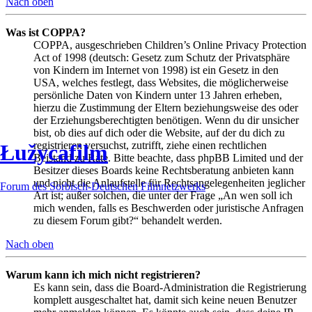
Nach oben
Was ist COPPA?
COPPA, ausgeschrieben Children’s Online Privacy Protection
Act of 1998 (deutsch: Gesetz zum Schutz der Privatsphäre
von Kindern im Internet von 1998) ist ein Gesetz in den
USA, welches festlegt, dass Websites, die möglicherweise
persönliche Daten von Kindern unter 13 Jahren erheben,
hierzu die Zustimmung der Eltern beziehungsweise des oder
der Erziehungsberechtigten benötigen. Wenn du dir unsicher
bist, ob dies auf dich oder die Website, auf der du dich zu
registrieren versuchst, zutrifft, ziehe einen rechtlichen
Łužycafilm
Beistand zu Rate. Bitte beachte, dass phpBB Limited und der
Besitzer dieses Boards keine Rechtsberatung anbieten kann
und nicht die Anlaufstelle für Rechtsangelegenheiten jeglicher
Forum des Sorbisch-Deutschen Filmnetzwerks
Art ist; außer solchen, die unter der Frage „An wen soll ich
mich wenden, falls es Beschwerden oder juristische Anfragen
zu diesem Forum gibt?“ behandelt werden.
Nach oben
Warum kann ich mich nicht registrieren?
Es kann sein, dass die Board-Administration die Registrierung
komplett ausgeschaltet hat, damit sich keine neuen Benutzer