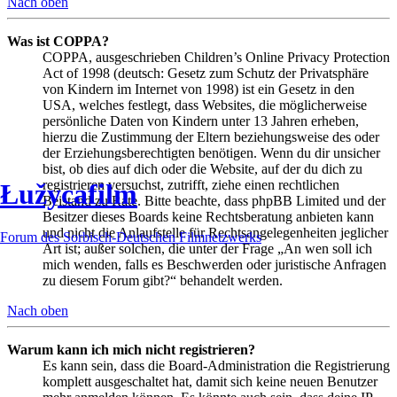
Nach oben
Was ist COPPA?
COPPA, ausgeschrieben Children’s Online Privacy Protection
Act of 1998 (deutsch: Gesetz zum Schutz der Privatsphäre
von Kindern im Internet von 1998) ist ein Gesetz in den
USA, welches festlegt, dass Websites, die möglicherweise
persönliche Daten von Kindern unter 13 Jahren erheben,
hierzu die Zustimmung der Eltern beziehungsweise des oder
der Erziehungsberechtigten benötigen. Wenn du dir unsicher
bist, ob dies auf dich oder die Website, auf der du dich zu
registrieren versuchst, zutrifft, ziehe einen rechtlichen
Łužycafilm
Beistand zu Rate. Bitte beachte, dass phpBB Limited und der
Besitzer dieses Boards keine Rechtsberatung anbieten kann
und nicht die Anlaufstelle für Rechtsangelegenheiten jeglicher
Forum des Sorbisch-Deutschen Filmnetzwerks
Art ist; außer solchen, die unter der Frage „An wen soll ich
mich wenden, falls es Beschwerden oder juristische Anfragen
zu diesem Forum gibt?“ behandelt werden.
Nach oben
Warum kann ich mich nicht registrieren?
Es kann sein, dass die Board-Administration die Registrierung
komplett ausgeschaltet hat, damit sich keine neuen Benutzer