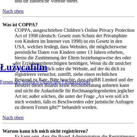
und dir zahlreiche Vorteile bietet.
Nach oben
Was ist COPPA?
COPPA, ausgeschrieben Children’s Online Privacy Protection
Act of 1998 (deutsch: Gesetz zum Schutz der Privatsphäre
von Kindern im Internet von 1998) ist ein Gesetz in den
USA, welches festlegt, dass Websites, die möglicherweise
persönliche Daten von Kindern unter 13 Jahren erheben,
hierzu die Zustimmung der Eltern beziehungsweise des oder
der Erziehungsberechtigten benötigen. Wenn du dir unsicher
Łužycafilm
bist, ob dies auf dich oder die Website, auf der du dich zu
registrieren versuchst, zutrifft, ziehe einen rechtlichen
Beistand zu Rate. Bitte beachte, dass phpBB Limited und der
Forum des Sorbisch-Deutschen Filmnetzwerks
Besitzer dieses Boards keine Rechtsberatung anbieten kann
und nicht die Anlaufstelle für Rechtsangelegenheiten jeglicher
Art ist; außer solchen, die unter der Frage „An wen soll ich
mich wenden, falls es Beschwerden oder juristische Anfragen
zu diesem Forum gibt?“ behandelt werden.
Nach oben
Warum kann ich mich nicht registrieren?
Es kann sein, dass die Board-Administration die Registrierung