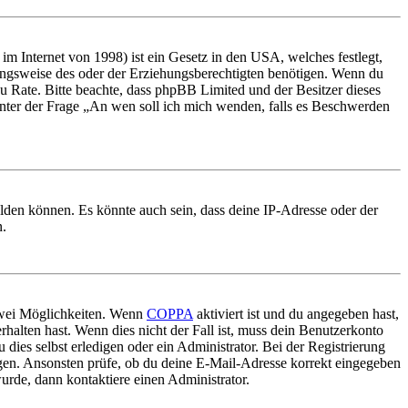
m Internet von 1998) ist ein Gesetz in den USA, welches festlegt,
ungsweise des oder der Erziehungsberechtigten benötigen. Wenn du
nd zu Rate. Bitte beachte, dass phpBB Limited und der Besitzer dieses
 unter der Frage „An wen soll ich mich wenden, falls es Beschwerden
elden können. Es könnte auch sein, dass deine IP-Adresse oder der
n.
 zwei Möglichkeiten. Wenn
COPPA
aktiviert ist und du angegeben hast,
rhalten hast. Wenn dies nicht der Fall ist, muss dein Benutzerkonto
 dies selbst erledigen oder ein Administrator. Bei der Registrierung
ungen. Ansonsten prüfe, ob du deine E-Mail-Adresse korrekt eingegeben
urde, dann kontaktiere einen Administrator.