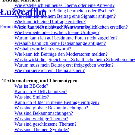
Wie erstelle ich ein neues Thema oder eine Antwort?
Łužycafilm
Wie kann ich einen Beitrag bearbeiten oder löschen?
Wie kann ich meinem Beitrag eine Signatur anfügen?
Wie kann ich eine Umfrage erstellen?
Forum des Sorbisch-Deutschen Filmnetzwerks
Wieso kann ich nicht mehr Antwortmöglichkeiten erstellen?
Wie bearbeite oder lösche ich eine Umfrage?
Warum kann ich auf bestimmte Foren nicht zugreifen?
Weshalb kann ich keine Dateianhänge anfügen?
Weshalb wurde ich verwarnt?
Wie kann ich Beiträge den Moderatoren melden?
Was bewirkt die „Speichern“-Schaltfläche beim Schreiben eine
Warum muss mein Beitrag erst freigegeben werden?
Wie markiere ich ein Thema als neu?
Textformatierung und Thementypen
Was ist BBCode?
Kann ich HTML benutzen?
Was sind Smilies?
Kann ich Bilder in meine Beiträge einfügen?
Was sind globale Bekanntmachungen?
Was sind Bekanntmachungen?
Was sind wichtige Themen?
Was sind geschlossene Themen?
Was sind Themen-Symbole?