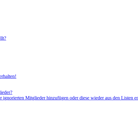
lt?
rhalten!
lieder?
er ignorierten Mitglieder hinzufügen oder diese wieder aus den Listen e