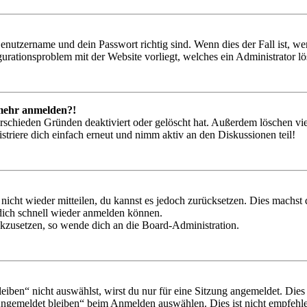
Benutzername und dein Passwort richtig sind. Wenn dies der Fall ist, w
igurationsproblem mit der Website vorliegt, welches ein Administrator l
t mehr anmelden?!
rschieden Gründen deaktiviert oder gelöscht hat. Außerdem löschen vie
triere dich einfach erneut und nimm aktiv an den Diskussionen teil!
 nicht wieder mitteilen, du kannst es jedoch zurücksetzen. Dies machs
 dich schnell wieder anmelden können.
ückzusetzen, so wende dich an die Board-Administration.
en“ nicht auswählst, wirst du nur für eine Sitzung angemeldet. Dies
Angemeldet bleiben“ beim Anmelden auswählen. Dies ist nicht empfehle