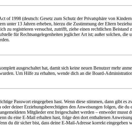
t of 1998 (deutsch: Gesetz zum Schutz der Privatsphäre von Kindern i
ern unter 13 Jahren erheben, hierzu die Zustimmung der Eltern bezieh
dich zu registrieren versuchst, zutrifft, ziehe einen rechtlichen Beista
stelle für Rechtsangelegenheiten jeglicher Art ist; außer solchen, die
erden.
 komplett ausgeschaltet hat, damit sich keine neuen Benutzer mehr anm
 wurden. Um Hilfe zu erhalten, wende dich an die Board-Administratio
richtige Passwort eingegeben hast. Wenn diese stimmen, dann gibt es
ern oder deiner Erziehungsberechtigten den Anweisungen folgen, die du e
 angemeldeten Mitglieder erst freigeschaltet werden – entweder musst du
. Wenn du eine E-Mail erhalten hast, folge den dort enthaltenen Anweis
nn du dir sicher bist, dass deine E-Mail-Adresse korrekt eingegeben w