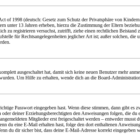
t of 1998 (deutsch: Gesetz zum Schutz der Privatsphäre von Kindern i
ern unter 13 Jahren erheben, hierzu die Zustimmung der Eltern bezieh
dich zu registrieren versuchst, zutrifft, ziehe einen rechtlichen Beista
stelle für Rechtsangelegenheiten jeglicher Art ist; außer solchen, die
erden.
 komplett ausgeschaltet hat, damit sich keine neuen Benutzer mehr anm
 wurden. Um Hilfe zu erhalten, wende dich an die Board-Administratio
richtige Passwort eingegeben hast. Wenn diese stimmen, dann gibt es
ern oder deiner Erziehungsberechtigten den Anweisungen folgen, die du e
 angemeldeten Mitglieder erst freigeschaltet werden – entweder musst du
. Wenn du eine E-Mail erhalten hast, folge den dort enthaltenen Anweis
nn du dir sicher bist, dass deine E-Mail-Adresse korrekt eingegeben w