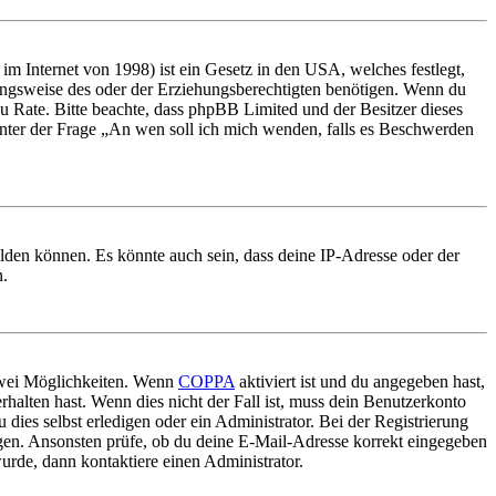
m Internet von 1998) ist ein Gesetz in den USA, welches festlegt,
ungsweise des oder der Erziehungsberechtigten benötigen. Wenn du
nd zu Rate. Bitte beachte, dass phpBB Limited und der Besitzer dieses
 unter der Frage „An wen soll ich mich wenden, falls es Beschwerden
elden können. Es könnte auch sein, dass deine IP-Adresse oder der
n.
 zwei Möglichkeiten. Wenn
COPPA
aktiviert ist und du angegeben hast,
rhalten hast. Wenn dies nicht der Fall ist, muss dein Benutzerkonto
 dies selbst erledigen oder ein Administrator. Bei der Registrierung
ungen. Ansonsten prüfe, ob du deine E-Mail-Adresse korrekt eingegeben
urde, dann kontaktiere einen Administrator.