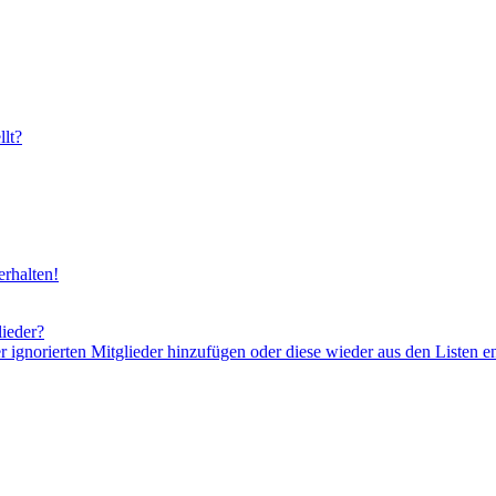
lt?
rhalten!
lieder?
er ignorierten Mitglieder hinzufügen oder diese wieder aus den Listen e