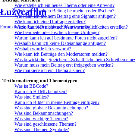
Wie erstelle ich ein neues Thema oder eine Antwort?
Łužycafilm
Wie kann ich einen Beitrag bearbeiten oder löschen?
Wie kann ich meinem Beitrag eine Signatur anfügen?
Wie kann ich eine Umfrage erstellen?
Forum des Sorbisch-Deutschen Filmnetzwerks
Wieso kann ich nicht mehr Antwortmöglichkeiten erstellen?
Wie bearbeite oder lösche ich eine Umfrage?
Warum kann ich auf bestimmte Foren nicht zugreifen?
Weshalb kann ich keine Dateianhänge anfügen?
Weshalb wurde ich verwarnt?
Wie kann ich Beiträge den Moderatoren melden?
Was bewirkt die „Speichern“-Schaltfläche beim Schreiben eine
Warum muss mein Beitrag erst freigegeben werden?
Wie markiere ich ein Thema als neu?
Textformatierung und Thementypen
Was ist BBCode?
Kann ich HTML benutzen?
Was sind Smilies?
Kann ich Bilder in meine Beiträge einfügen?
Was sind globale Bekanntmachungen?
Was sind Bekanntmachungen?
Was sind wichtige Themen?
Was sind geschlossene Themen?
Was sind Themen-Symbole?