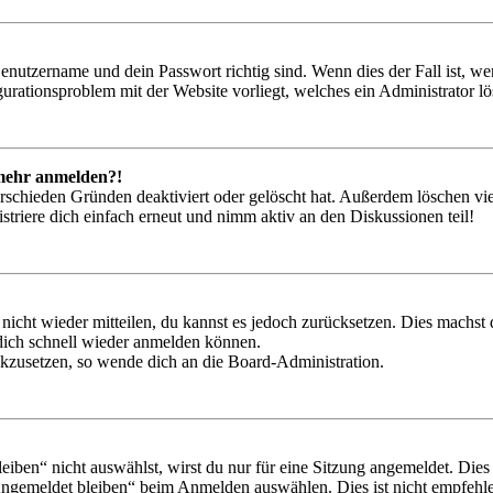
Benutzername und dein Passwort richtig sind. Wenn dies der Fall ist, w
igurationsproblem mit der Website vorliegt, welches ein Administrator l
t mehr anmelden?!
rschieden Gründen deaktiviert oder gelöscht hat. Außerdem löschen vie
triere dich einfach erneut und nimm aktiv an den Diskussionen teil!
 nicht wieder mitteilen, du kannst es jedoch zurücksetzen. Dies machs
 dich schnell wieder anmelden können.
ückzusetzen, so wende dich an die Board-Administration.
en“ nicht auswählst, wirst du nur für eine Sitzung angemeldet. Dies
Angemeldet bleiben“ beim Anmelden auswählen. Dies ist nicht empfehle