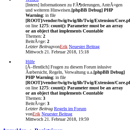
[Intern] Informationen zu FÃ¶rderungen, AntrÃ¤gen
und weiteren Hinweisen.
[phpBB Debug] PHP
Warning
: in file
[ROOT]/vendor/twig/twig/lib/Twig/Extension/Core.p
on line
1275
:
count(): Parameter must be an array
or an object that implements Countable
Themen:
2
BeitrÃ¤ge:
2
Letzter Beitrag
von
Erik
Neuester Beitrag
Mittwoch 21. Februar 2018, 15:18
Hilfe
[Ã–ffentlich] Fragen zu diesem Forum inlusive
Ãœbersicht, Regeln, Verwaltung u.a.
[phpBB Debug]
PHP Warning
: in file
[ROOT]/vendor/twig/twig/lib/Twig/Extension/Core.p
on line
1275
:
count(): Parameter must be an array
or an object that implements Countable
Themen:
3
BeitrÃ¤ge:
3
Letzter Beitrag
Regeln im Forum
von
Erik
Neuester Beitrag
Mittwoch 21. Februar 2018, 19:59