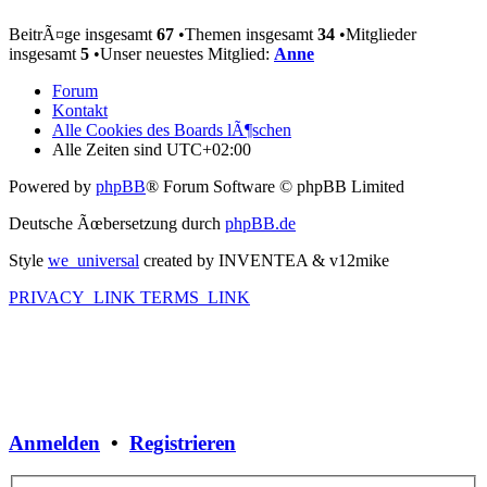
BeitrÃ¤ge insgesamt
67
•Themen insgesamt
34
•Mitglieder
insgesamt
5
•Unser neuestes Mitglied:
Anne
Forum
Kontakt
Alle Cookies des Boards lÃ¶schen
Alle Zeiten sind
UTC+02:00
Powered by
phpBB
® Forum Software © phpBB Limited
Deutsche Ãœbersetzung durch
phpBB.de
Style
we_universal
created by INVENTEA & v12mike
PRIVACY_LINK
TERMS_LINK
Anmelden
•
Registrieren