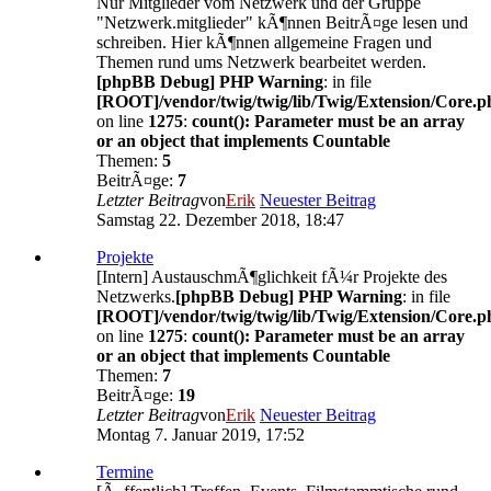
Nur Mitglieder vom Netzwerk und der Gruppe
"Netzwerk.mitglieder" kÃ¶nnen BeitrÃ¤ge lesen und
schreiben. Hier kÃ¶nnen allgemeine Fragen und
Themen rund ums Netzwerk bearbeitet werden.
[phpBB Debug] PHP Warning
: in file
[ROOT]/vendor/twig/twig/lib/Twig/Extension/Core.p
on line
1275
:
count(): Parameter must be an array
or an object that implements Countable
Themen:
5
BeitrÃ¤ge:
7
Letzter Beitrag
von
Erik
Neuester Beitrag
Samstag 22. Dezember 2018, 18:47
Projekte
[Intern] AustauschmÃ¶glichkeit fÃ¼r Projekte des
Netzwerks.
[phpBB Debug] PHP Warning
: in file
[ROOT]/vendor/twig/twig/lib/Twig/Extension/Core.p
on line
1275
:
count(): Parameter must be an array
or an object that implements Countable
Themen:
7
BeitrÃ¤ge:
19
Letzter Beitrag
von
Erik
Neuester Beitrag
Montag 7. Januar 2019, 17:52
Termine